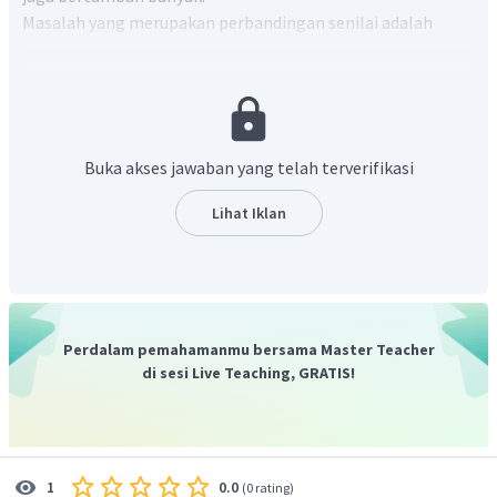
Masalah yang merupakan perbandingan senilai adalah
Masalah banyak hari dan jumlah barang yang bisa
dibuat.
Masalah jarak dan jumlah bahan bakar yang
dibutuhkan.
Buka akses jawaban yang telah terverifikasi
Oleh karena itu, jawaban yang benar adalah B.
Lihat Iklan
Perdalam pemahamanmu bersama Master Teacher
di sesi Live Teaching, GRATIS!
0.0
1
(
0 rating
)