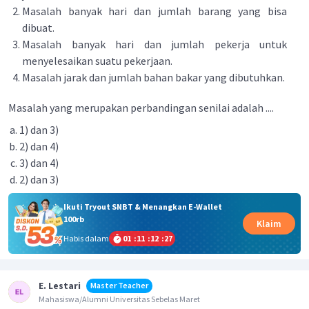
Masalah banyak hari dan jumlah barang yang bisa
dibuat.
Masalah banyak hari dan jumlah pekerja untuk
menyelesaikan suatu pekerjaan.
Masalah jarak dan jumlah bahan bakar yang dibutuhkan.
Masalah yang merupakan perbandingan senilai adalah ....
1) dan 3)
2) dan 4)
3) dan 4)
2) dan 3)
Ikuti Tryout SNBT & Menangkan E-Wallet
100rb
Klaim
Habis dalam
01
:
11
:
12
:
27
E. Lestari
Master Teacher
Mahasiswa/Alumni Universitas Sebelas Maret