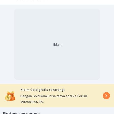
Iklan
Klaim Gold gratis sekarang!
Dengan Gold kamu bisa tanya soal ke Forum
sepuasnya, lho.
Pertanyaan serupa