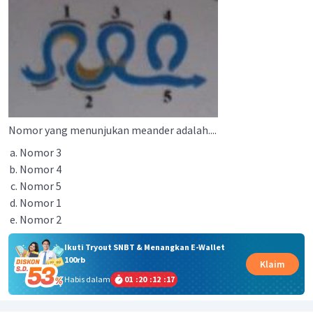
Nomor yang menunjukan meander adalah....
Nomor 3
Nomor 4
Nomor 5
Nomor 1
Nomor 2
Ikuti Tryout SNBT & Menangkan E-Wallet
100rb
Klaim
Habis dalam
01
:
20
:
12
:
17