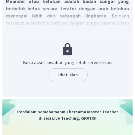
Meander atau kelokan adalah badan sungai yang
berbelok-belok secara teratur dengan arah belokan
mencapai lebih dari setengah lingkaran.
Belokan
tersebut adakalanya terpisah dengan sungai karena aliran
kembali menerobos lurus ketika bertemu. Sisa belokan
tersebut dinamakan danau sudetan atau danau tapal kuda.
B
erdasarkan gambar tersebut, meander ditunjukan
oleh angka 3.
Jadi, jawaban yang benar adalah A.
Buka akses jawaban yang telah terverifikasi
Lihat Iklan
Perdalam pemahamanmu bersama Master Teacher
di sesi Live Teaching, GRATIS!