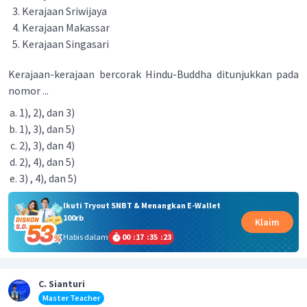
Kerajaan Sriwijaya
Kerajaan Makassar
Kerajaan Singasari
Kerajaan-kerajaan bercorak Hindu-Buddha ditunjukkan pada
nomor ...
1), 2), dan 3)
1), 3), dan 5)
2), 3), dan 4)
2), 4), dan 5)
3) , 4), dan 5)
Ikuti Tryout SNBT & Menangkan E-Wallet
100rb
Klaim
Habis dalam
00
:
17
:
35
:
22
C. Sianturi
Master Teacher