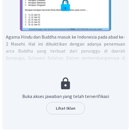
Agama Hindu dan Buddha masuk ke Indonesia pada abad ke-
2 Masehi. Hal ini dibuktikan dengan adanya penemuan
arca Buddha yang terbuat dari perunggu di daerah
Sempaga, Sulawesi Selatan. Dalam perkembangannya di
Indonesia kemudian berdiri kerajaan-kerajaan yang
besar. Adapun kerajaan-kerajaan bercorak Hindu dan
Buddha yang tercatat dalam sejarah Indonesia adalah
sebagai berikut:
Buka akses jawaban yang telah terverifikasi
Kerajaan Kutai
Kerajaan Tarumanegara
Lihat Iklan
Kerajaan Kalingga atau Holing
Kerajaan Sriwijaya
Kerajaan Mataram Kuno