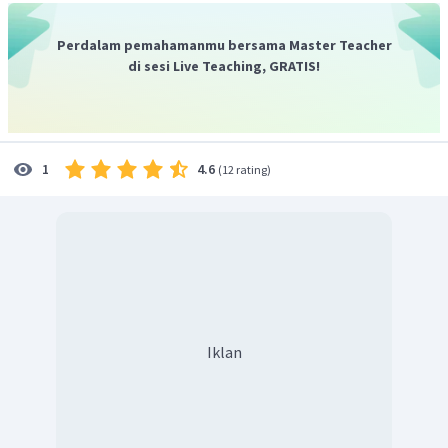
Kerajaan Kediri
Kerajaan Singasari
Perdalam pemahamanmu bersama Master Teacher
Kerajaan Majapahit
di sesi Live Teaching, GRATIS!
Kerajaan Buleleng dan Kerajaan Dinasti Warmadewa
di Bali
Kerajaan Tulang Bawang
Kerajaan Kota Kapur
4.6
1
(
12 rating
)
Berdasarkan penjelasan tersebut, jawaban yang tepat
adalah B.
Iklan