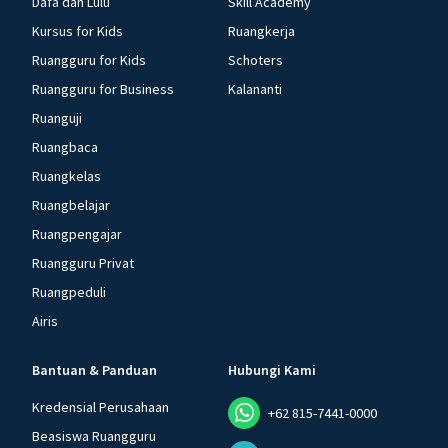
Dafa dan Lulu
Skill Academy
Kursus for Kids
Ruangkerja
Ruangguru for Kids
Schoters
Ruangguru for Business
Kalananti
Ruanguji
Ruangbaca
Ruangkelas
Ruangbelajar
Ruangpengajar
Ruangguru Privat
Ruangpeduli
Airis
Bantuan & Panduan
Hubungi Kami
Kredensial Perusahaan
+62 815-7441-0000
Beasiswa Ruangguru