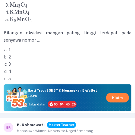
Mn
O
3
4
KMnO
4
K
MnO
2
4
Bilangan oksidasi mangan paling tinggi terdapat pada
senyawa nomor ...
1
2
3
4
5
Ikuti Tryout SNBT & Menangkan E-Wallet
100rb
Klaim
Habis dalam
00
:
04
:
40
:
26
B. Rohmawati
Master Teacher
Mahasiswa/Alumni Universitas Negeri Semarang