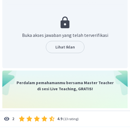
Vereenidge Oostindische Compangnie
(VOC) merupakan
kongsi pedagang Belanda yang melakukan monopoli
perdagangan rempah-rempah di Nusantara. VOC dipimpin
oleh seorang gubernur jenderal. Gubernur Jenderal VOC
pertama adalah Pieter Both. Pada masa kepemimpinannya
Buka akses jawaban yang telah terverifikasi
dalam kurun 1610-1614, Pieter Both berusaha menata
kelembagaan VOC. Tindakan Pieter Both selama menjadi
Lihat Iklan
Gubernur Jenderal VOC sebagai berikut:
Membangun pos perdagangan di Banten dan Maluku.
Memasuki wilayah Jayakarta dan menjalin hubungan
baik dengan penguasa Jayakarta, Pangeran
Perdalam pemahamanmu bersama Master Teacher
Wijayakrama.
di sesi Live Teaching, GRATIS!
Membeli tanah seluas 50 x 50
vadem
(1
vadem
= 182
cm) di Jayakarta. Tanah ini menjadi cikal bakal Kota
Batavia.
Mengadakan perjanjian dan berusaha memengaruhi
4.9
2
(
13 rating
)
penguasa di Maluku.