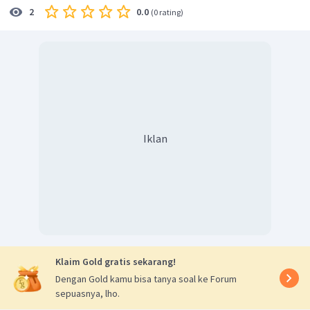
0.0
2
(
0 rating
)
Iklan
Klaim Gold gratis sekarang!
Dengan Gold kamu bisa tanya soal ke Forum
sepuasnya, lho.