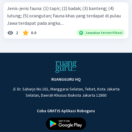
Jenis-jenis fauna: (1) tapir; (2) badak; (3) banteng; (4)
lutung; (5) orangutan; Fauna khas yang terdapat di pulau
Jawa terdapat pada angka....
2
0.0
Jawaban terverifikasi
RUANGGURU HQ
Jl. Dr. Saharjo No.161, Manggarai Selatan, Tebet, Kota Jakarta
Selatan, Daerah Khusus Ibukota Jakarta 12860
Coba GRATIS Aplikasi Roboguru