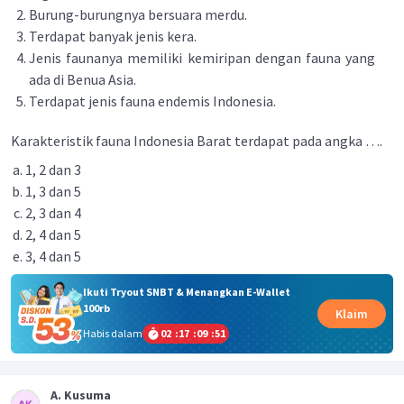
Burung-burungnya bersuara merdu.
Terdapat banyak jenis kera.
Jenis faunanya memiliki kemiripan dengan fauna yang
ada di Benua Asia.
Terdapat jenis fauna endemis Indonesia.
Karakteristik fauna Indonesia Barat terdapat pada angka ….
1, 2 dan 3
1, 3 dan 5
2, 3 dan 4
2, 4 dan 5
3, 4 dan 5
Ikuti Tryout SNBT & Menangkan E-Wallet
100rb
Klaim
Habis dalam
02
:
17
:
09
:
51
A. Kusuma