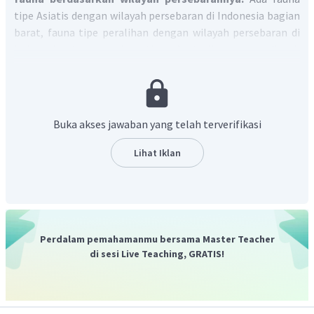
tipe Asiatis dengan wilayah persebaran di Indonesia bagian
barat, fauna tipe peralihan dengan wilayah persebaran di
Indonesia tengah dan tipe Australis yang wilayah
persebarannya meliputi wilayah Indonesia bagian timur.
Karakteristik fauna Indonesia bagian barat sebagai berikut:
Spesiaes mamalia berukuran besar
Buka akses jawaban yang telah terverifikasi
Beragam Jenis Kera
Banyak Hewan yang Tergolong Endemik
Lihat Iklan
Spesies Burung Memiliki Warna Bulu Kurang Menarik
Jenis faunanya memiliki kemiripan dengan fauna
yang ada di Benua Asia.
Jadi, jawaban yang tepat adalah pilihan E.
Perdalam pemahamanmu bersama Master Teacher
di sesi Live Teaching, GRATIS!