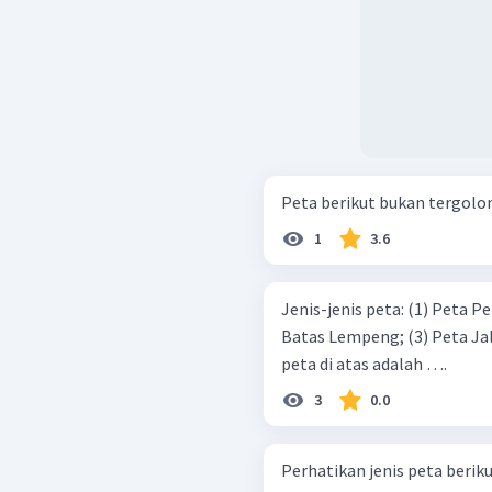
Peta berikut bukan tergolon
1
3.6
Jenis-jenis peta: (1) Peta Persebaran Gunung Api; (2) Peta Daerah
Batas Lempeng; (3) Peta Jalur Siesmik. Informasi yang diperoleh dari
peta di atas adalah ….
3
0.0
Perhatikan jenis peta berikut: Peta topografi Peta batas le