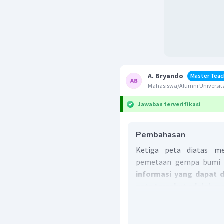
A. Bryando
Master Teac
Mahasiswa/Alumni Universita
Jawaban terverifikasi
Pembahasan
Ketiga peta diatas m
pemetaan gempa bumi 
informasi yang dapat d
peta tersebut adalah m
Oleh sebab itu, jawaban