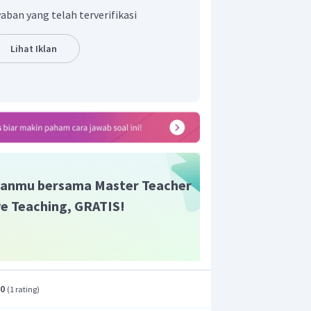
aban yang telah terverifikasi
Lihat Iklan
anmu bersama Master Teacher
ive Teaching, GRATIS!
.0
(
1 rating
)