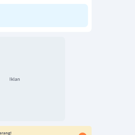
Iklan
arang!