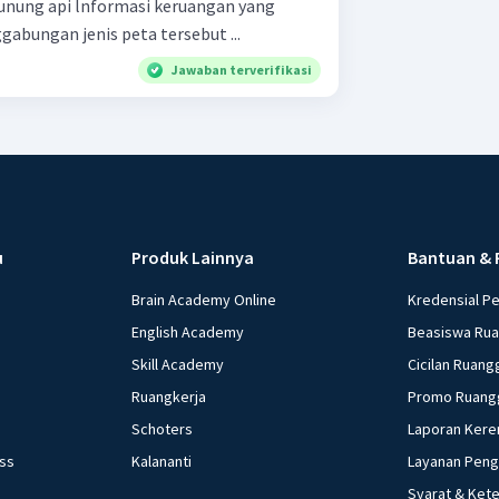
gabungan jenis peta tersebut ...
Jawaban terverifikasi
u
Produk Lainnya
Bantuan & 
Brain Academy Online
Kredensial P
English Academy
Beasiswa Ru
Skill Academy
Cicilan Ruang
Ruangkerja
Promo Ruang
Schoters
Laporan Kere
ess
Kalananti
Layanan Pen
Syarat & Ket