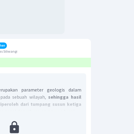
her
s Siliwangi
erupakan parameter geologis dalam
pada sebuah wilayah,
sehingga hasil
iperoleh dari tumpang susun ketiga
engenai daerah rawan gempa bumi.
 yang tepat adalah D.