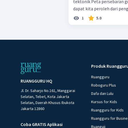
tektonik Peta persebaran gunung api lnformasi keruangan yang
dapat kita peroleh dari peng
1
5.0
Produk Ruanggur
Ruangguru
RUANGGURU HQ
Roboguru Plus
Jl. Dr. Saharjo No.161, Manggarai
Dafa dan Lulu
Selatan, Tebet, Kota Jakarta
Kursus for Kids
Selatan, Daerah Khusus Ibukota
Jakarta 12860
Ruangguru for Kids
Ruangguru for Busin
Coba GRATIS Aplikasi
Ruanguji