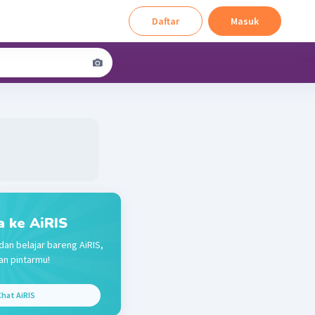
Daftar
Masuk
a ke AiRIS
dan belajar bareng AiRIS,
n pintarmu!
hat AiRIS