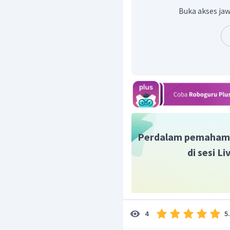
Buka akses jaw
Perdalam pemaham
di sesi L
5
4