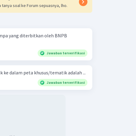
 tanya soal ke Forum sepuasnya, lho.
mpa yang diterbitkan oleh BNPB
Jawaban terverifikasi
 ke dalam peta khusus/tematik adalah ...
Jawaban terverifikasi