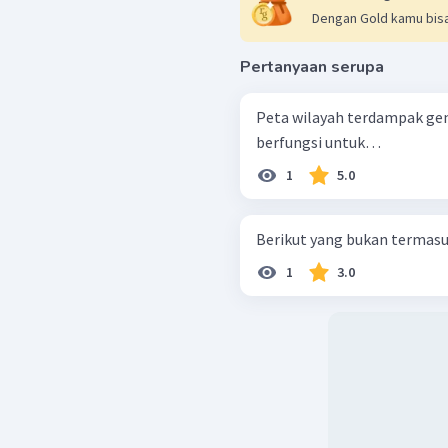
Dengan Gold kamu bisa
Pertanyaan serupa
Peta wilayah terdampak ge
berfungsi untuk…
1
5.0
Berikut yang bukan termasuk
1
3.0