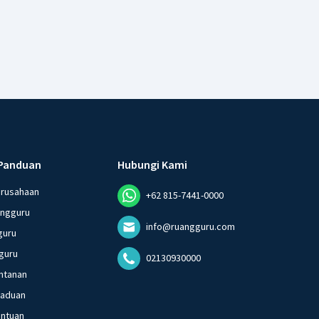
Panduan
Hubungi Kami
erusahaan
+62 815-7441-0000
angguru
info@ruangguru.com
guru
guru
02130930000
ntanan
gaduan
entuan