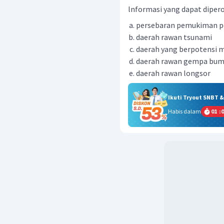
lnformasi yang dapat diperol
persebaran pemukiman p
daerah rawan tsunami
daerah yang berpotensi m
daerah rawan gempa bum
daerah rawan longsor
Ikuti Tryout SNBT 
Habis dalam
01
:
0