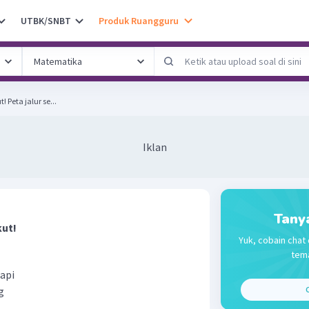
UTBK/SNBT
Produk Ruangguru
Perhatikan jenis peta berikut! Peta jalur se...
Iklan
Tany
kut!
Yuk, cobain chat 
tema
api
g
C