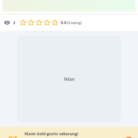
0.0
2
(
0 rating
)
Iklan
Klaim Gold gratis sekarang!