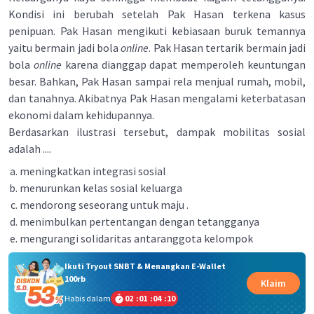
Kondisi ini berubah setelah Pak Hasan terkena kasus
penipuan. Pak Hasan mengikuti kebiasaan buruk temannya
yaitu bermain jadi bola
online
. Pak Hasan tertarik bermain jadi
bola
online
karena dianggap dapat memperoleh keuntungan
besar. Bahkan, Pak Hasan sampai rela menjual rumah, mobil,
dan tanahnya. Akibatnya Pak Hasan mengalami keterbatasan
ekonomi dalam kehidupannya.
Berdasarkan ilustrasi tersebut, dampak mobilitas sosial
adalah ....
meningkatkan integrasi sosial
menurunkan kelas sosial keluarga
mendorong seseorang untuk maju .
menimbulkan pertentangan dengan tetangganya
mengurangi solidaritas antaranggota kelompok
Ikuti Tryout SNBT & Menangkan E-Wallet
100rb
Klaim
Habis dalam
02
:
01
:
04
:
10