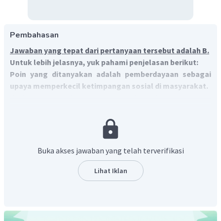
Pembahasan
Jawaban yang tepat dari pertanyaan tersebut adalah B.
Untuk lebih jelasnya, yuk pahami penjelasan berikut:
Poin yang ditanyakan adalah pemberdayaan sebagai
upaya memperkecil ketimpangan sosial di masyarakat.
Ketimpangan sosial merupakan ketidakseimbangan akses
antarkelompok masyarakat untuk memperoleh dan
memanfaatkan sumber daya yang tersedia.
Ketimpangan
sosial dapat diatas atau dihindari dengan beragam cara
seperti salah satunya yaitu membangun kualitas
Buka akses jawaban yang telah terverifikasi
penduduk
.
Membangun kualitas penduduk dapat memberikan
Lihat Iklan
kesempatan sama kepada seluruh masyarakat untuk
berperan serta dalam pembangunan dan menikmati hasil
pembangunan. Salah satu contoh membangun kualitas
penduduk dilakukan dalam wacana diatas yaitu Program