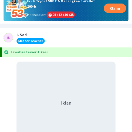
Ikuti Tryout SNBT & Menangkan E-Wallet
100rb
Klaim
Habis dalam
01
:
12
:
10
:
35
I. Sari
Master Teacher
Jawaban terverifikasi
Iklan