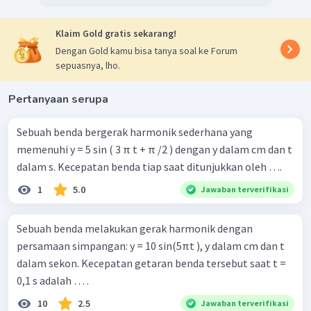
Klaim Gold gratis sekarang!
Dengan Gold kamu bisa tanya soal ke Forum
sepuasnya, lho.
Pertanyaan serupa
Sebuah benda bergerak harmonik sederhana yang
memenuhi y = 5 sin ( 3 π t + π /2 ) dengan y dalam cm dan t
dalam s. Kecepatan benda tiap saat ditunjukkan oleh ….
1
5.0
Jawaban terverifikasi
Sebuah benda melakukan gerak harmonik dengan
persamaan simpangan: y = 10 sin⁡(5πt ), y dalam cm dan t
dalam sekon. Kecepatan getaran benda tersebut saat t =
0,1 s adalah … .
10
2.5
Jawaban terverifikasi