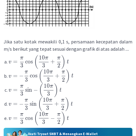
Jika satu kotak mewakili 0,1 s, persamaan kecepatan dalam
m/s berikut yang tepat sesuai dengan grafik di atas adalah ....
10
(
)
π
π
π
=
cos
+
v
t
3
3
2
10
(
)
π
π
π
=
−
cos
+
v
t
3
3
2
10
(
)
π
π
=
sin
−
v
t
3
3
10
(
)
π
π
π
=
−
sin
+
v
t
3
3
2
10
(
)
π
π
π
=
cos
−
v
t
3
3
2
Ikuti Tryout SNBT & Menangkan E-Wallet