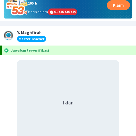
100rb
Klaim
Habis dalam
01
:
16
:
36
:
49
Y. Maghfirah
Master Teacher
Jawaban terverifikasi
Iklan