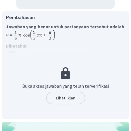
Pembahasan
Jawaban yang benar untuk pertanyaan tersebut adalah
Diketahui:
Buka akses jawaban yang telah terverifikasi
Satu kotak mewakili 0,1 s
Lihat Iklan
Ditanyakan:
Persamaan kecepatan
Jawab:
Dari grafik dapat diperoleh informasi sebagai berikut:
=
1
,
2
s
T