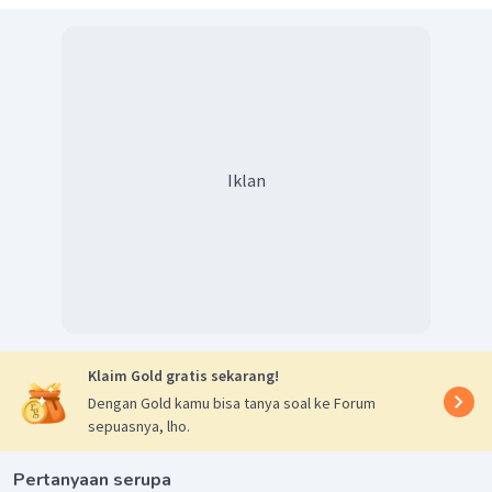
Iklan
Klaim Gold gratis sekarang!
Dengan Gold kamu bisa tanya soal ke Forum
sepuasnya, lho.
Pertanyaan serupa