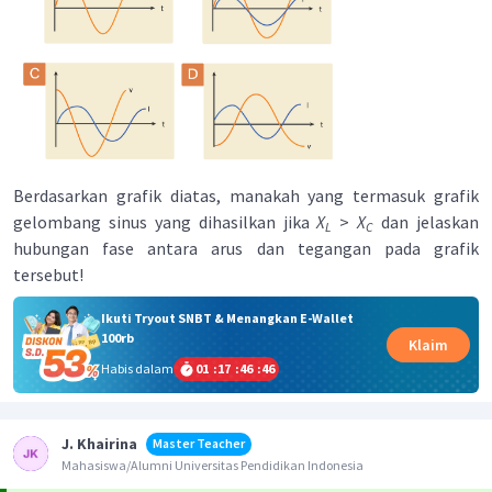
Berdasarkan grafik diatas, manakah yang termasuk grafik
gelombang sinus yang dihasilkan jika
X
>
X
dan jelaskan
L
C
hubungan fase antara arus dan tegangan pada grafik
tersebut!
Ikuti Tryout SNBT & Menangkan E-Wallet
100rb
Klaim
Habis dalam
01
:
17
:
46
:
46
J. Khairina
Master Teacher
Mahasiswa/Alumni Universitas Pendidikan Indonesia