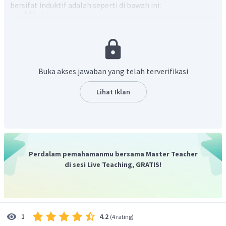
bersifat induktif adalah seperti di bawah ini:
Buka akses jawaban yang telah terverifikasi
Lihat Iklan
∘
9
0
Terlihat dari grafik bahwa arus tertinggal
oleh
tegangan.
Dengan demikian, grafik yang paling tepat adalah
grafik D.
Perdalam pemahamanmu bersama Master Teacher
di sesi Live Teaching, GRATIS!
4.2
1
(
4 rating
)