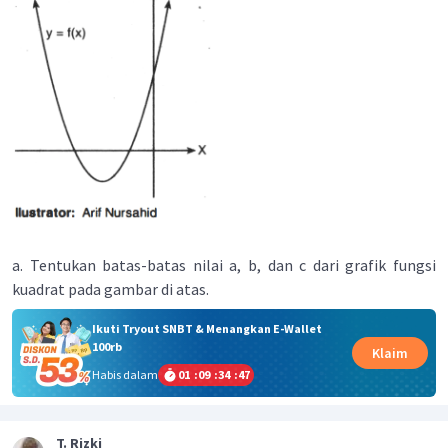
a. Tentukan batas-batas nilai a, b, dan c dari grafik fungsi
kuadrat pada gambar di atas.
Ikuti Tryout SNBT & Menangkan E-Wallet
100rb
Klaim
Habis dalam
01
:
09
:
34
:
47
T. Rizki