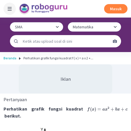
Masuk
Beranda
Perhatikan grafik fungsi kuadrat f ( x ) = a x 2 +...
Iklan
Pertanyaan
Perhatikan grafik fungsi kuadrat
2
(
)
=
+
+
f
x
a
x
b
x
c
berikut.