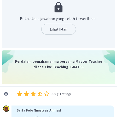
1.406
8
+
=
t
50
,
24
8
+
=
27
,
96
t
=
27
,
96
−
8
t
Buka akses jawaban yang telah terverifikasi
=
19
,
96
cm
Dengan demikian, diperoleh hasil tinggi tabung tersebut
Lihat Iklan
19
,
96
cm
adalah
.
Perdalam pemahamanmu bersama Master Teacher
di sesi Live Teaching, GRATIS!
3.9
1
(
11 rating
)
Syifa Febi Ningtyas Ahmad