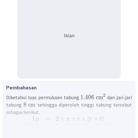
Iklan
Pembahasan
2
1.406
cm
Diketahui luas permukaan tabung
dan jari-jari
8
cm
tabung
sehingga diperoleh tinggi tabung tersebut
sebagai berikut.
Lp
=
2
×
×
×
(
+
)
π
r
r
t
1.406
=
2
×
3
,
14
×
8
×
(
8
+
)
t
1.406
=
50
,
24
×
(
8
+
)
t