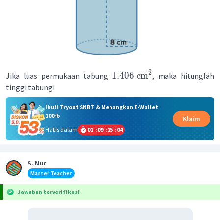
2
1.406
cm
Jika luas permukaan tabung
, maka hitunglah
tinggi tabung!
Ikuti Tryout SNBT & Menangkan E-Wallet
100rb
Klaim
Habis dalam
01
:
09
:
15
:
04
S. Nur
Master Teacher
Jawaban terverifikasi