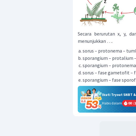
Secara berurutan x, y, d
menunjukkan ….
sorus – protonema – tum
sporangium – protalium –
sporangium – protonema
sorus – fase gametofit – 
sporangium – fase sporof
Ikuti Tryout SNBT 
Habis dalam
00
:
1