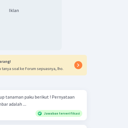
Iklan
arang!
 tanya soal ke Forum sepuasnya, lho.
naman paku berikut ! Pernyataan
ar adalah ....
Jawaban terverifikasi