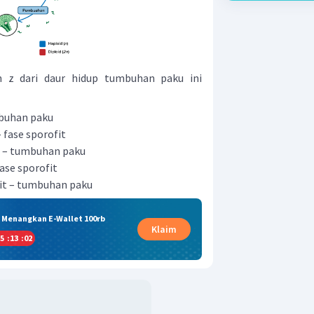
an z dari daur hidup tumbuhan paku ini
buhan paku
 fase sporofit
 – tumbuhan paku
fase sporofit
it – tumbuhan paku
& Menangkan E-Wallet 100rb
Klaim
5
:
13
:
01