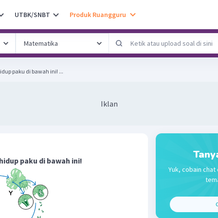
UTBK/SNBT
Produk Ruangguru
dup paku di bawah ini! ...
Iklan
Tany
idup paku di bawah ini!
Yuk, cobain chat 
tema
C