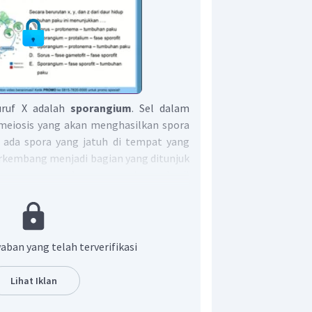
uruf X adalah
sporangium
. Sel dalam
eiosis yang akan menghasilkan spora
a ada spora yang jatuh di tempat yang
erkembang menjadi bagian yang ditunjuk
m
yang merupakan generasi penghasil
 sebagai generasi gametofit, yang akan
teridium yang akan menghasilkan
onium yang akan menghasilkan ovum.
n ovum bertemu, akan terbentuk zigot
aban yang telah terverifikasi
 segera berkembang menjadi tumbuhan
yang ditunjuk huruf Z merupakan
Lihat Iklan
arena mampu membentuk sporangium
spora untuk perkembangbiakan.