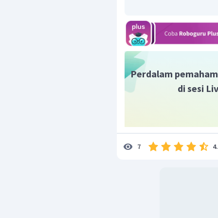
Dengan demikian, jawab
Perdalam pemaham
di sesi L
4
7