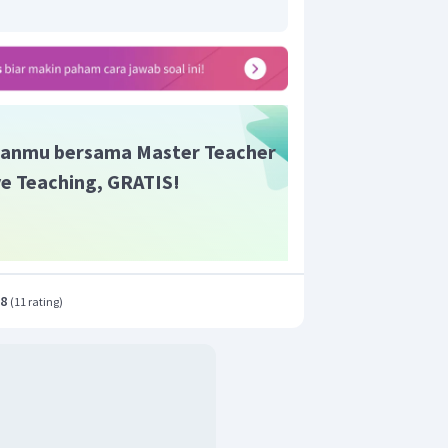
an yang tepat adalah B.
anmu bersama Master Teacher
ive Teaching, GRATIS!
.8
(
11 rating
)