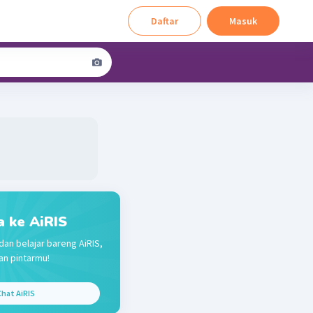
Daftar
Masuk
a ke AiRIS
dan belajar bareng AiRIS,
n pintarmu!
hat AiRIS