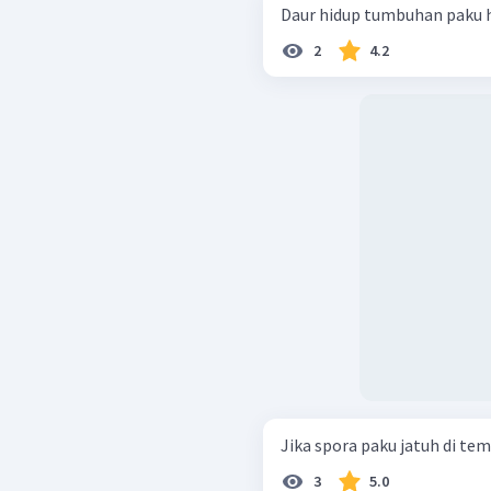
Daur hidup tumbuhan paku h
2
4.2
Jika spora paku jatuh di t
3
5.0