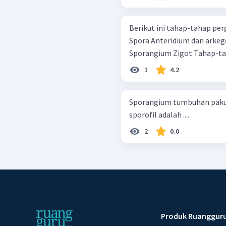
Berikut ini tahap-tahap pe
Spora Anteridium dan arkegonium Tumbuhan paku Protalium
Sporangium Zi
1
4.2
Sporangium tumbuhan paku
sporofil adalah ....
2
0.0
Produk Ruanggur