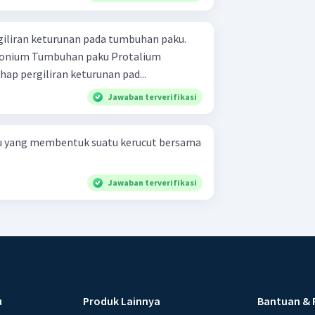
rgiliran keturunan pada tumbuhan paku.
got Tahap-tahap pergiliran keturunan pad...
Jawaban terverifikasi
 yang membentuk suatu kerucut bersama
Jawaban terverifikasi
u
Produk Lainnya
Bantuan & 