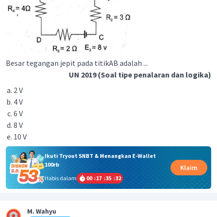
Besar tegangan jepit pada titikAB adalah ...
UN 2019 (Soal tipe penalaran dan logika)
2 V
4 V
6 V
8 V
10 V
Ikuti Tryout SNBT & Menangkan E-Wallet
100rb
Klaim
Habis dalam
00
:
17
:
35
:
31
M. Wahyu