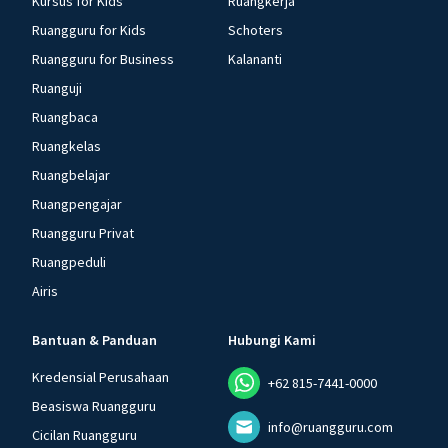
Kursus for Kids
Ruangkerja
Ruangguru for Kids
Schoters
Ruangguru for Business
Kalananti
Ruanguji
Ruangbaca
Ruangkelas
Ruangbelajar
Ruangpengajar
Ruangguru Privat
Ruangpeduli
Airis
Bantuan & Panduan
Hubungi Kami
Kredensial Perusahaan
+62 815-7441-0000
Beasiswa Ruangguru
info@ruangguru.com
Cicilan Ruangguru