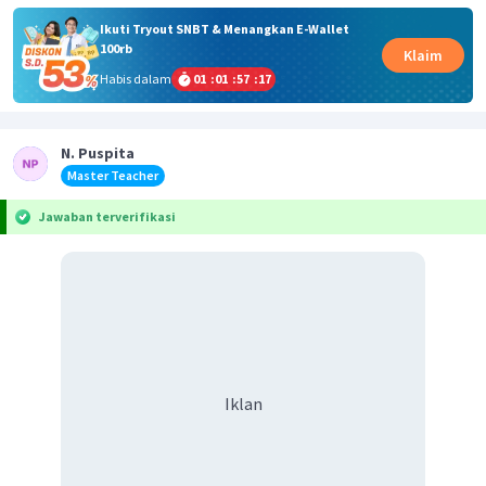
Ikuti Tryout SNBT & Menangkan E-Wallet
100rb
Klaim
Habis dalam
01
:
01
:
57
:
17
N. Puspita
Master Teacher
Jawaban terverifikasi
Iklan