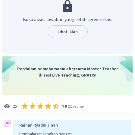
Berdasarkan reaksi di atas, hasil reaksi antara etanol dan
Buka akses jawaban yang telah terverifikasi
asam asetat adalah etil asetat.
Jadi, jawaban yang benar adalah B.
Lihat Iklan
Perdalam pemahamanmu bersama Master Teacher
di sesi Live Teaching, GRATIS!
4.8
25
(
22 rating
)
Raihan Ryadul Jinan
Pembahasan lengkap banget