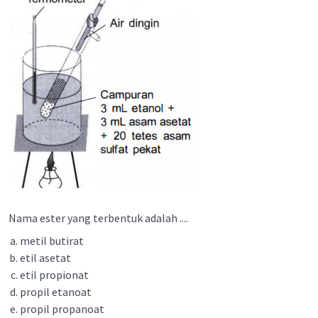
Nama ester yang terbentuk adalah ....
metil butirat
etil asetat
etil propionat
propil etanoat
propil propanoat