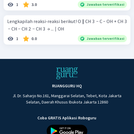
1
3.0
Jawaban terverifikasi
Lengkapilah reaksi-reaksi berikut! O ∥ CH 3 ​ − C − OH + CH 3
​ − CH − CH 2 ​ − CH 3 ​ → ... ∣ OH ​ ​
1
0.0
Jawaban terverifikasi
RUANGGURU HQ
Jl. Dr. Saharjo No.161, Manggarai Selatan, Tebet, Kota Jakarta
Selatan, Daerah Khusus Ibukota Jakarta 12860
Coba GRATIS Aplikasi Roboguru