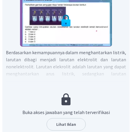
Berdasarkan kemampuannya dalam menghantarkan listrik,
larutan dibagi menjadi larutan elektrolit dan larutan
nonelektrolit. Larutan elekrolit adalah larutan yang dapat
menghantarkan arus listrik, sedangkan larutan
nonelektrolit adalah larutan yang tidak dapat
menghantarkan arus listrik. Berdasarkan kekuatan daya
hantar listriknya, larutan elektrolit dibedakan menjadi
larutan elektrolit kuat dan larutan elektolit lemah.
Pada pengujian dengan alat uji daya hantar listrik, larutan
Buka akses jawaban yang telah terverifikasi
nonelektrolit memiliki ciri-ciri tidak menghasilkan nyala
lampu (lampu padam) dan tidak terdapat gelembung gas
Lihat Iklan
pada elektroda. Sedangkan larutan elektrolit lemah