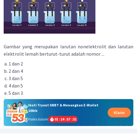
Gambar yang merupakan larutan nonelektrolit dan larutan
elektrolit lemah berturut-turut adalah nomor ...
1 dan 2
2 dan 4
3 dan 5
4 dan 5
5 dan 3
Ikuti Tryout SNBT & Menangkan E-Wallet
100rb
Klaim
Habis dalam
01
:
14
:
57
:
31