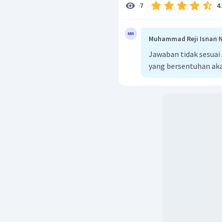
4
7
Muhammad Reji Isnan 
Jawaban tidak sesuai
yang bersentuhan ak