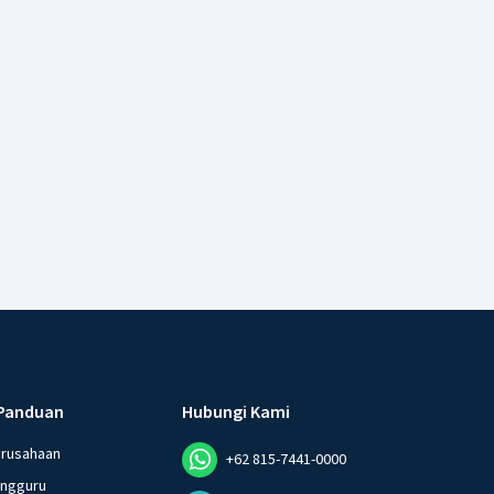
Panduan
Hubungi Kami
erusahaan
+62 815-7441-0000
angguru