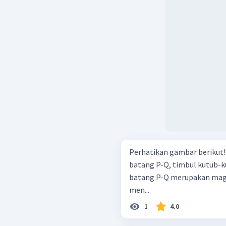
Perhatikan gambar berikut! Saat batang besi A-B didekatkan denga
batang P-Q, timbul kutub-k
batang P-Q merupakan magn
men...
1
4.0