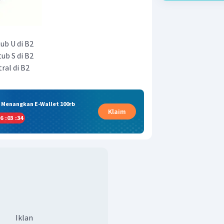
tub U di B2
tub S di B2
tral di B2
& Menangkan E-Wallet 100rb
Klaim
6
:
03
:
33
Iklan