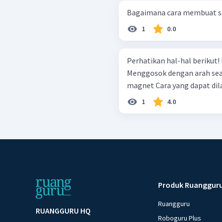
Bagaimana cara membuat s
1
0.0
Perhatikan hal-hal berikut! Menggosok dengan arah bolak-balik
Menggosok dengan arah searah Mengalirkan arus listrik Me
magnet Cara yang dapa
1
4.0
Produk Ruanggur
Ruangguru
RUANGGURU HQ
Roboguru Plus