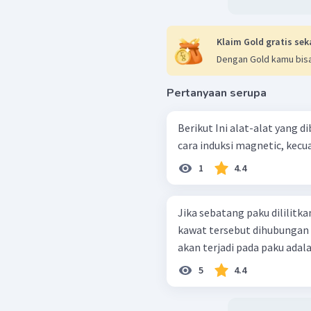
Klaim Gold gratis sek
Dengan Gold kamu bisa
Pertanyaan serupa
Berikut Ini alat-alat yang
cara induksi magnetic, kecua
1
4.4
Jika sebatang paku dililit
kawat tersebut dihubungan 
akan terjadi pada paku adalah 
5
4.4