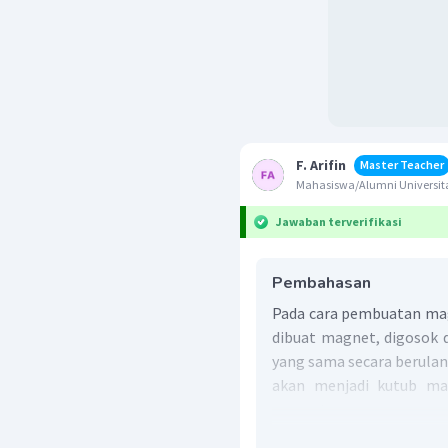
F. Arifin
Master Teacher
Mahasiswa/Alumni Universita
Jawaban terverifikasi
Pembahasan
Pada cara pembuatan ma
dibuat magnet, digosok
yang sama secara berulan
akan menjadi kutub ma
magnet permanen yang m
digunakan untuk mengg