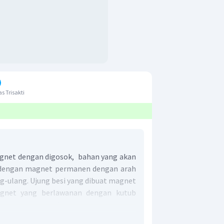
s Trisakti
gnet dengan digosok, bahan yang akan
 dengan magnet permanen dengan arah
g-ulang. Ujung besi yang dibuat magnet
gnet yang berlawanan dengan kutub
enggosoknya. Jika kutub magnet yang
osok adalah kutub utara maka ujung