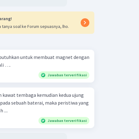
arang!
 tanya soal ke Forum sepuasnya, lho.
 dibutuhkan untuk membuat magnet dengan
li ….
Jawaban terverifikasi
kan kawat tembaga kemudian kedua ujung
pada sebuah baterai, maka peristiwa yang
....
Jawaban terverifikasi