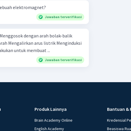
ebuah elektromagnet?
Jawaban terverifikasi
nginduksi
t dilakukan untuk membuat ...
Jawaban terverifikasi
u
Produk Lainnya
Bantuan & 
Brain Academy Online
Kredensial P
English Academy
Beasiswa Ru