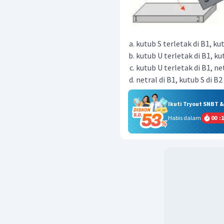
kutub S terletak di B1, ku
kutub U terletak di B1, ku
kutub U terletak di B1, ne
netral di B1, kutub S di B2
Ikuti Tryout SNBT 
Habis dalam
00
:
1