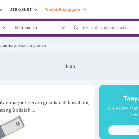
UTBK/SNBT
Produk Ruangguru
tan magnet secara gosokan ...
Iklan
Tany
an magnet secara gosokan di bawah ini,
Yuk, cobain chat 
ng B adalah ....
tema
C