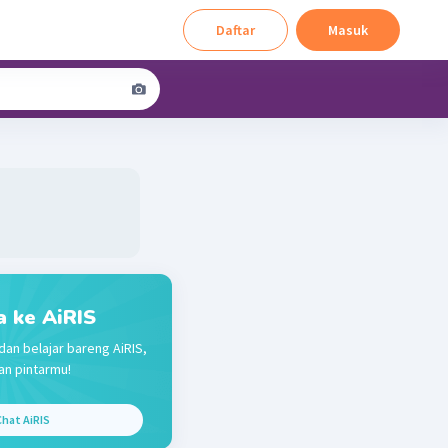
Daftar
Masuk
a ke AiRIS
dan belajar bareng AiRIS,
n pintarmu!
hat AiRIS