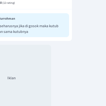
.8
(
12 rating
)
Nurrohman
 seharusnya jika di gosok maka kutub
an sama kutubnya
Iklan