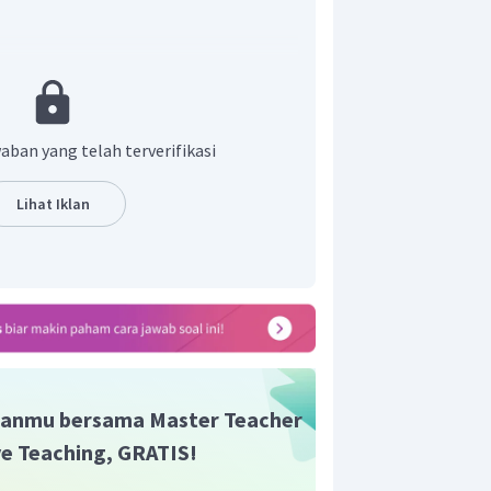
 melewati lampu ?
si pada kawat penghantar
aban yang telah terverifikasi
Lihat Iklan
 lampu adalah
 arus yang melewati lampu adalah 10
n yang benar adalah B.
anmu bersama Master Teacher
ive Teaching, GRATIS!