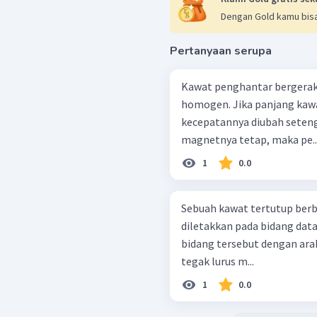
Dengan Gold kamu bisa
Pertanyaan serupa
Kawat penghantar bergera
homogen. Jika panjang kawa
kecepatannya diubah seten
magnetnya tetap, maka pe..
1
0.0
Sebuah kawat tertutup berb
diletakkan pada bidang dat
bidang tersebut dengan ar
tegak lurus m...
1
0.0