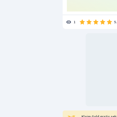
5
1
Klaim Gold gratis sek