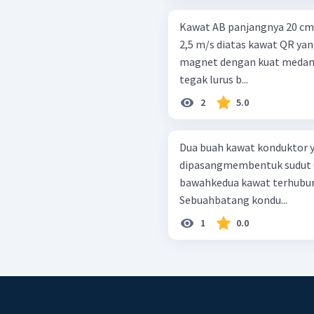
Kawat AB panjangnya 20 cm
2,5 m/s diatas kawat QR ya
magnet dengan kuat medan 
tegak lurus b...
2
5.0
Dua buah kawat konduktor ya
dipasangmembentuk sudut θ 
bawahkedua kawat terhubung
Sebuahbatang kondu...
1
0.0