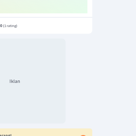
.0
(
1 rating
)
Iklan
arang!