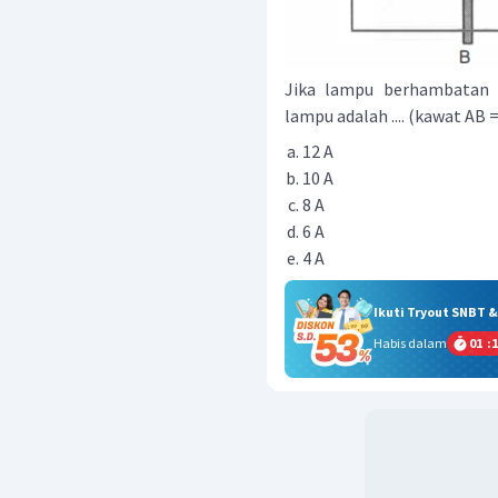
Jika lampu berhambata
lampu adalah .... (kawat AB 
12 A
10 A
8 A
6 A
4 A
Ikuti Tryout SNBT 
Habis dalam
01
:
1