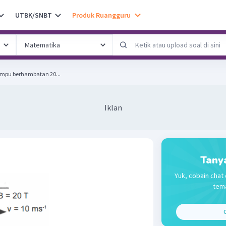
UTBK/SNBT
Produk Ruangguru
 gambar! Jika lampu berhambatan 20...
Iklan
Tany
Yuk, cobain chat 
tema
C