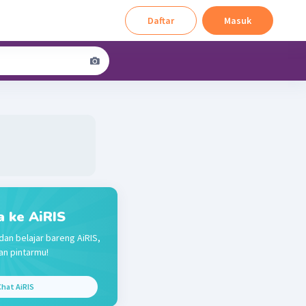
Daftar
Masuk
a ke AiRIS
dan belajar bareng AiRIS,
n pintarmu!
hat AiRIS