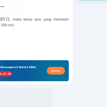
20
Ω
n
, maka besar arus yang melewati
= 100 cm)
& Menangkan E-Wallet 100rb
Klaim
3
:
17
:
54