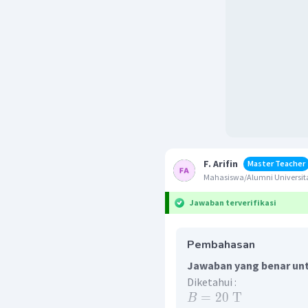
F. Arifin
Master Teacher
Mahasiswa/Alumni Universita
Jawaban terverifikasi
Pembahasan
Jawaban yang benar unt
Diketahui :
=
20
T
B