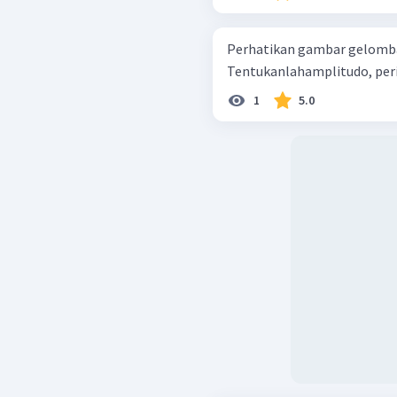
Perhatikan gambar gelomban
Tentukanlahamplitudo, per
1
5.0