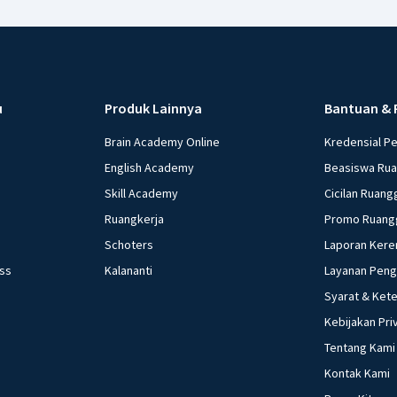
u
Produk Lainnya
Bantuan & 
Brain Academy Online
Kredensial P
English Academy
Beasiswa Ru
Skill Academy
Cicilan Ruang
Ruangkerja
Promo Ruang
Schoters
Laporan Kere
ess
Kalananti
Layanan Pen
Syarat & Ket
Kebijakan Pri
Tentang Kami
Kontak Kami