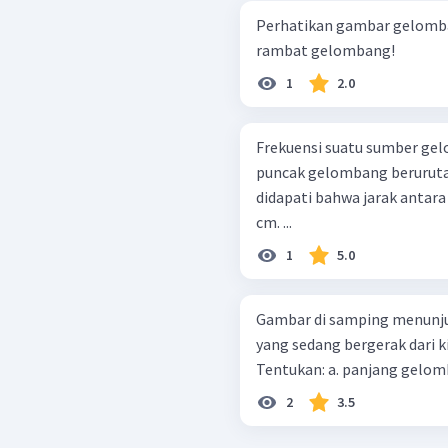
Perhatikan gambar gelombang trans
rambat gelombang!
1
2.0
Frekuensi suatu sumber gelo
puncak gelombang berurutan
didapati bahwa jarak antar
cm. ...
1
5.0
Gambar di samping menunju
yang sedang bergerak dari k
2
3.5