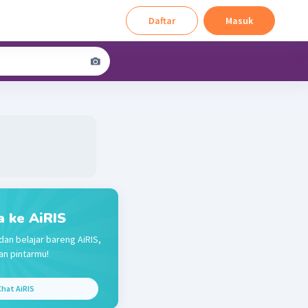
Daftar
Masuk
a ke AiRIS
dan belajar bareng AiRIS,
n pintarmu!
hat AiRIS