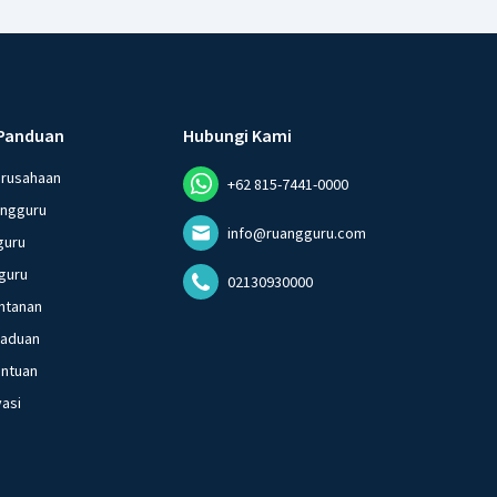
Panduan
Hubungi Kami
erusahaan
+62 815-7441-0000
angguru
info@ruangguru.com
guru
guru
02130930000
ntanan
gaduan
entuan
vasi