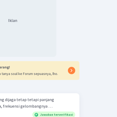
Iklan
arang!
 tanya soal ke Forum sepuasnya, lho.
g dijaga tetap tetapi panjang
a, frekuensi gelombangnya …
Jawaban terverifikasi