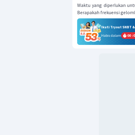
Waktu yang diperlukan unt
Berapakah frekuensi gelo
Ikuti Tryout SNBT 
Habis dalam
00
:
0