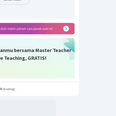
ng tersebut 3 Hz.
anmu bersama Master Teacher
ive Teaching, GRATIS!
.0
(
0 rating
)