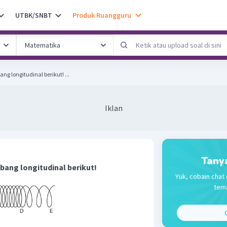
UTBK/SNBT
Produk Ruangguru
g longitudinal berikut! ...
Iklan
Tany
ang longitudinal berikut!
Yuk, cobain chat 
tema
C