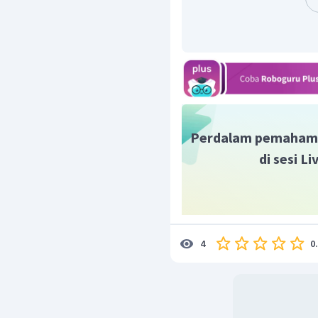
=
1
Hz
Jadi frekuensi gelomba
Perdalam pemaham
di sesi L
0
4