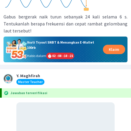
Gabus bergerak naik turun sebanyak 24 kali selama 6 s.
Tentukanlah berapa frekuensi dan cepat rambat gelombang
laut tersebut!
Ikuti Tryout SNBT & Menangkan E-Wallet
100rb
Klaim
Habis dalam
02
:
08
:
18
:
20
Y. Maghfirah
Master Teacher
Jawaban terverifikasi