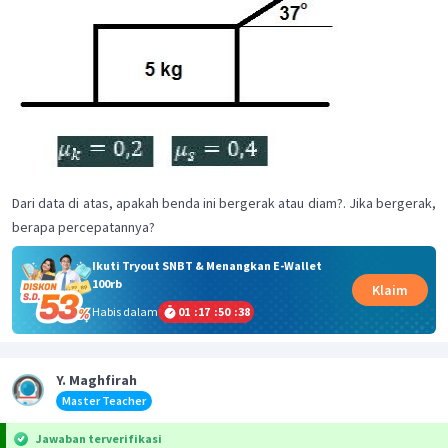
Dari data di atas, apakah b
enda ini bergerak atau diam?. Jika bergerak,
berapa percepatannya?
Ikuti Tryout SNBT & Menangkan E-Wallet
100rb
Klaim
Habis dalam
01
:
17
:
50
:
38
Y. Maghfirah
Master Teacher
Jawaban terverifikasi