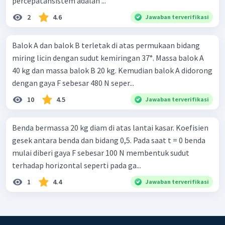
percepatansistem adalah ...
2
4.6
Jawaban terverifikasi
Balok A dan balok B terletak di atas permukaan bidang
miring licin dengan sudut kemiringan 37°. Massa balok A
40 kg dan massa balok B 20 kg. Kemudian balok A didorong
dengan gaya F sebesar 480 N seper...
10
4.5
Jawaban terverifikasi
Benda bermassa 20 kg diam di atas lantai kasar. Koefisien
gesek antara benda dan bidang 0,5. Pada saat t = 0 benda
mulai diberi gaya F sebesar 100 N membentuk sudut
terhadap horizontal seperti pada ga...
1
4.4
Jawaban terverifikasi