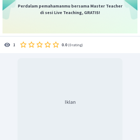
Sehingga untuk gaya gesekan statis adalah:
Perdalam pemahamanmu bersama Master Teacher
= 0.4 (20) = 8 N
di sesi Live Teaching, GRATIS!
dan gaya gesekan kinetis:
= 0.2 (20) = 4 N
Benda akan bergerak jika
F
cos 37 > fs
0.0
1
(
0 rating
)
40 > 8, maka benda akan bergerak
Untuk benda bergerak, maka
a =
=
2
Jadi, percepatan benda adalah 7,2 m/s
.
Iklan