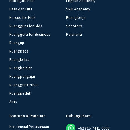
Roboguru Plus
English Academy
Dafa dan Lulu
Skill Academy
Kursus for Kids
Ruangkerja
Ruangguru for Kids
Schoters
Ruangguru for Business
Kalananti
Ruanguji
Ruangbaca
Ruangkelas
Ruangbelajar
Ruangpengajar
Ruangguru Privat
Ruangpeduli
Airis
Bantuan & Panduan
Hubungi Kami
Kredensial Perusahaan
+62 815-7441-0000