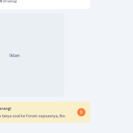
.0
(
0 rating
)
Iklan
arang!
 tanya soal ke Forum sepuasnya, lho.