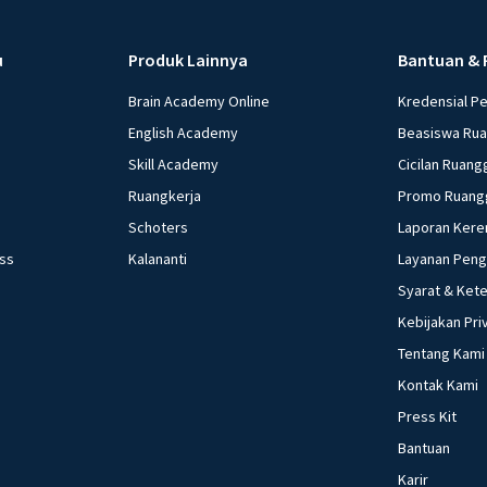
u
Produk Lainnya
Bantuan & 
Brain Academy Online
Kredensial P
English Academy
Beasiswa Ru
Skill Academy
Cicilan Ruang
Ruangkerja
Promo Ruang
Schoters
Laporan Kere
ess
Kalananti
Layanan Pen
Syarat & Ket
Kebijakan Pri
Tentang Kami
Kontak Kami
Press Kit
Bantuan
Karir