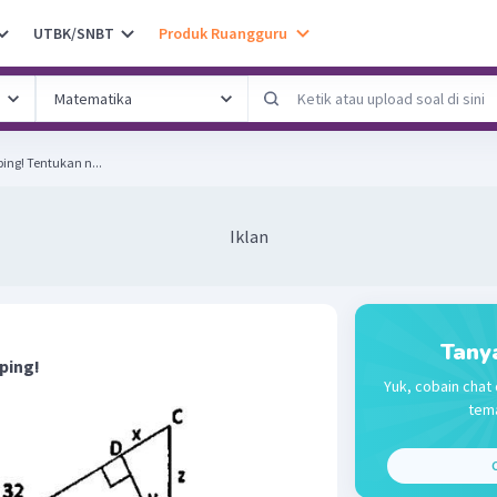
UTBK/SNBT
Produk Ruangguru
Perhatikan gambar di samping! Tentukan n...
Iklan
Tany
ping!
Yuk, cobain chat 
tema
C