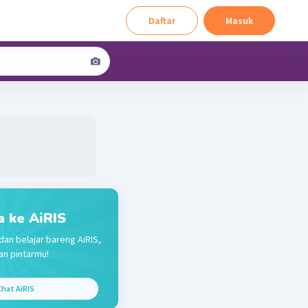
Daftar
Masuk
a ke AiRIS
dan belajar bareng AiRIS,
n pintarmu!
hat AiRIS