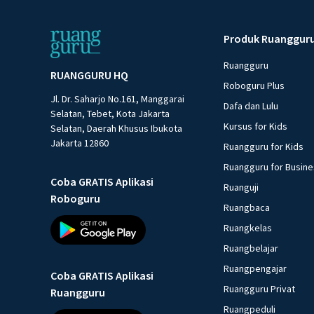
Produk Ruanggur
Ruangguru
RUANGGURU HQ
Roboguru Plus
Jl. Dr. Saharjo No.161, Manggarai
Dafa dan Lulu
Selatan, Tebet, Kota Jakarta
Kursus for Kids
Selatan, Daerah Khusus Ibukota
Jakarta 12860
Ruangguru for Kids
Ruangguru for Busin
Coba GRATIS Aplikasi
Ruanguji
Roboguru
Ruangbaca
Ruangkelas
Ruangbelajar
Ruangpengajar
Coba GRATIS Aplikasi
Ruangguru Privat
Ruangguru
Ruangpeduli