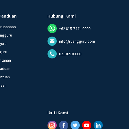
Panduan
Hubungi Kami
erusahaan
+62 815-7441-0000
angguru
info@ruangguru.com
guru
guru
02130930000
ntanan
gaduan
entuan
vasi
Ikuti Kami