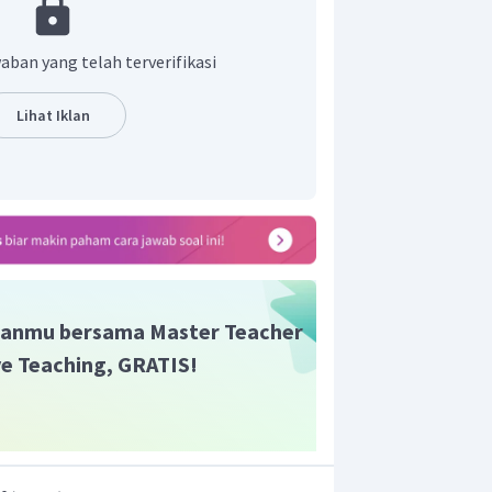
=
24
dan segitiga BCD sebangun. Maka sesuai
sesuaian diperoleh
aban yang telah terverifikasi
x
=
2
y
4
x
=
Lihat Iklan
2
24
3
x
=
4
24
=
3
×
24
x
=
72
x
=
18
x
alah
anmu bersama Master Teacher
ive Teaching, GRATIS!
=
30
eh nilai
.
z