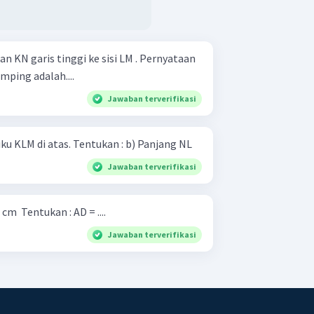
dan KN garis tinggi ke sisi LM . Pernyataan
mping adalah....
Jawaban terverifikasi
Pada gambar segitigasiku-siku KLM di atas. Tentukan : b) Panjang NL
Jawaban terverifikasi
Diketahui : AB BC ​ = = ​ 6 cm 8 cm ​ Tentukan : AD = ....
Jawaban terverifikasi