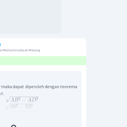
itas Muhammadiyah Malang
y
maka dapat diperoleh dengan teorema
ut.
2
2
=
−
A
B
A
D
2
2
=
4
0
−
3
2
=
1600
−
1024
=
576