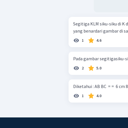
Segitiga KLM siku-siku di K 
yang benardari gambar di sa
1
4.6
2
5.0
1
4.0