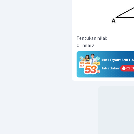
Tentukan nilai:
c. nilai
z
Ikuti Tryout SNBT 
Habis dalam
01
:
1