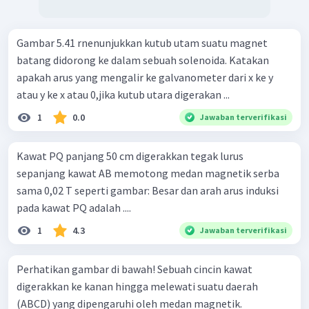
Gambar 5.41 rnenunjukkan kutub utam suatu magnet
batang didorong ke dalam sebuah solenoida. Katakan
apakah arus yang mengalir ke galvanometer dari x ke y
atau y ke x atau 0,jika kutub utara digerakan ...
1
0.0
Jawaban terverifikasi
Kawat PQ panjang 50 cm digerakkan tegak lurus
sepanjang kawat AB memotong medan magnetik serba
sama 0,02 T seperti gambar: Besar dan arah arus induksi
pada kawat PQ adalah ....
1
4.3
Jawaban terverifikasi
Perhatikan gambar di bawah! Sebuah cincin kawat
digerakkan ke kanan hingga melewati suatu daerah
(ABCD) yang dipengaruhi oleh medan magnetik.