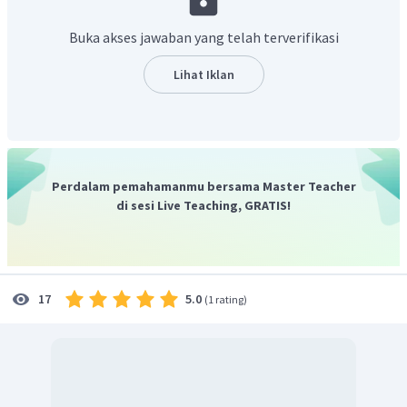
Buka akses jawaban yang telah terverifikasi
Lihat Iklan
Sesuai dengan Hukum Lenz, pada kawat berbentuk cincin
akan timbul fluks induksi (
) yang menentang
pertambahan
. Oleh karena itu,
arah
haruslah
Perdalam pemahamanmu bersama Master Teacher
berlawanan dengan
. Arah
adalah ke kanan.
di sesi Live Teaching, GRATIS!
Dengan kaidah tangan kanan pertama, arah arus
induksi (
I
) adalah seperti gambar:
ind
5.0
17
(
1 rating
)