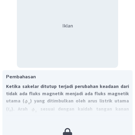
Iklan
Pembahasan
Ketika sakelar ditutup terjadi perubahan keadaan dari
tidak ada fluks magnetik menjadi ada fluks magnetik
utama (
) yang ditimbulkan oleh arus listrik utama
(
I
). Arah
sesuai dengan kaidah tangan kanan
u
pertama adalah seperti gambar (ke kiri).