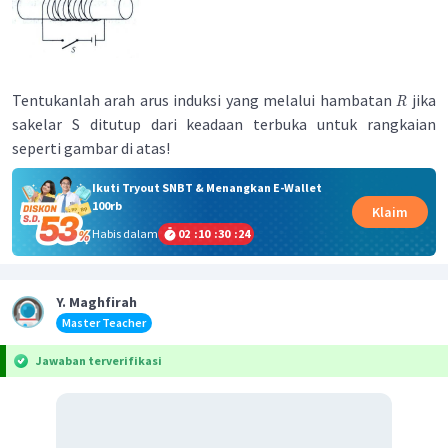
Tentukanlah arah arus induksi yang melalui hambatan
jika
R
sakelar S ditutup dari keadaan terbuka untuk rangkaian
seperti gambar di atas!
Ikuti Tryout SNBT & Menangkan E-Wallet
100rb
Klaim
Habis dalam
02
:
10
:
30
:
23
Y. Maghfirah
Master Teacher
Jawaban terverifikasi