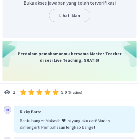
Buka akses jawaban yang telah terverifikasi
1
,
5
=
20
λ
20
=
λ
Lihat Iklan
2
=
10
cm
Jadi, nilai panjang gelombang tersebut adalah 10 cm.
Perdalam pemahamanmu bersama Master Teacher
di sesi Live Teaching, GRATIS!
5.0
1
(
5 rating
)
Rizky Barra
Bantu banget Makasih ❤️ Ini yang aku cari! Mudah
dimengerti Pembahasan lengkap banget