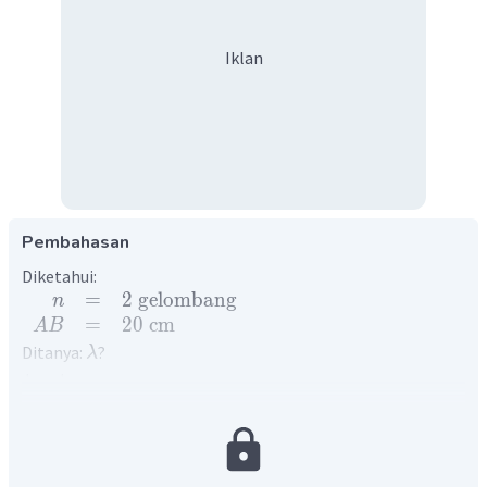
Iklan
Pembahasan
Diketahui:
=
2
gelombang
n
=
20
cm
A
B
Ditanya:
?
λ
Jawab:
Panjang gelombang adalah panjang satu siklus gelombang.
Satuannya meter dan biasa dilambangkan dengan huruf
Yunani, lambda (
). Untuk mencari panjang gelombang
λ
pada soal, maka dapat mengguakan cara: