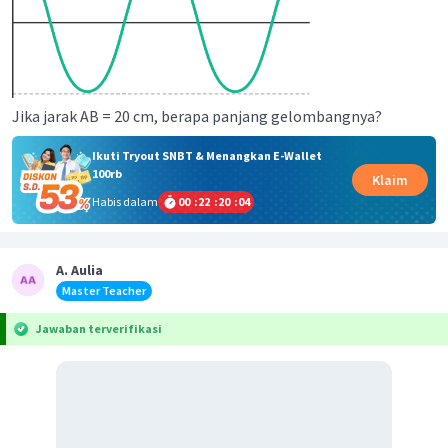
Jika jarak AB = 20 cm, berapa panjang gelombangnya?
Ikuti Tryout SNBT & Menangkan E-Wallet
100rb
Klaim
Habis dalam
00
:
22
:
20
:
04
A. Aulia
Master Teacher
Jawaban terverifikasi