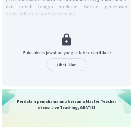
dan rumah tangga produsen. Berikut penjelasan
berdasarkan alur gambar tersebut.
Aliran faktor produksi.
Rumah Tangga Konsumen
sebagai pemilik faktor produksi akan menyerahkan
(SDA, keahlian, skill dan tanah) sebagai modal untuk
perusahaan.
Buka akses jawaban yang telah terverifikasi
Aliran balas jasa faktor produksi
. Rumah Tangga
Konsumen yang tadinya menyerahkan faktor
Lihat Iklan
produksi akan memperoleh penghasilan berupa balas
jasa yaitu pendapatan, gaji, sewa, dan laba dari
perusahaan.
Aliran pendapatan uang.
Barang atau jasa
yang dihasilkan oleh perusahaan akan dibeli oleh
Perdalam pemahamanmu bersama Master Teacher
rumah tangga konsumen, kemudian perusahaan akan
di sesi Live Teaching, GRATIS!
memperoleh arus uang masuk setelah barang atau
jasa dijual.
Aliran barang atau jasa
. Perusahaan mengelola