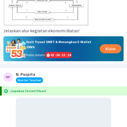
Jelaskan alur kegiatan ekonomi diatas!
Ikuti Tryout SNBT & Menangkan E-Wallet
100rb
Klaim
Habis dalam
02
:
16
:
12
:
14
N. Puspita
Master Teacher
Jawaban terverifikasi