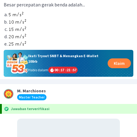
Besar percepatan gerak benda adalah...
Ikuti Tryout SNBT & Menangkan E-Wallet
100rb
Klaim
Habis dalam
00
:
17
:
21
:
57
M. Marchiones
Master Teacher
Jawaban terverifikasi