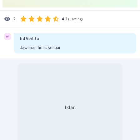
4.2
2
(
5 rating
)
Iid Verlita
Jawaban tidak sesuai
Iklan