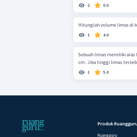
2
0.0
1
4.0
Sebuah limas memiliki alas 
cm . Jika tinggi limas terse
1
5.0
Produk Ruanggur
Ruangguru