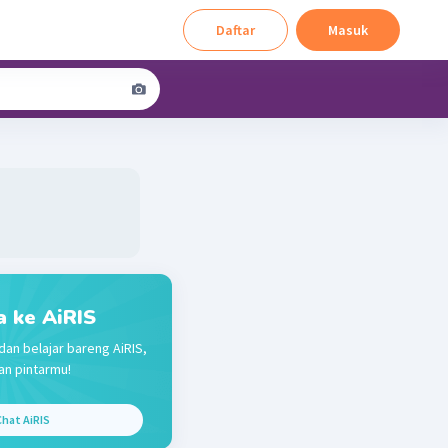
Daftar
Masuk
a ke AiRIS
dan belajar bareng AiRIS,
n pintarmu!
hat AiRIS