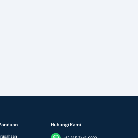
Panduan
Hubungi Kami
erusahaan
+62 815-7441-0000