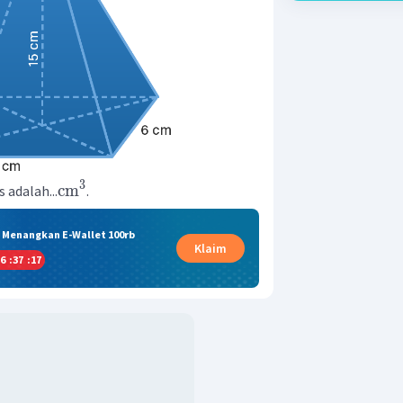
3
cm
 adalah...
.
& Menangkan E-Wallet 100rb
Klaim
6
:
37
:
16