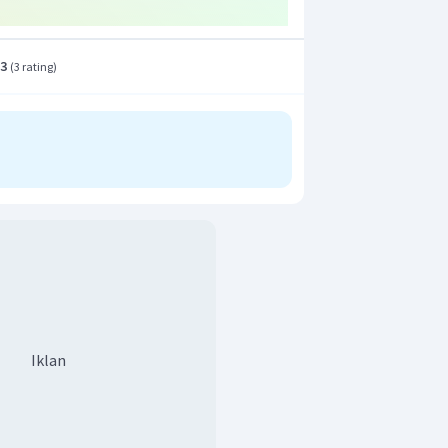
.3
(
3 rating
)
Iklan