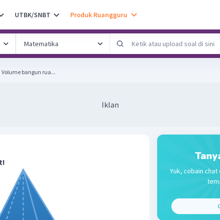
UTBK/SNBT
Produk Ruangguru
Perhatikan gambar berikut! Volume bangun rua...
Iklan
Tany
t!
Yuk, cobain chat 
tema
C