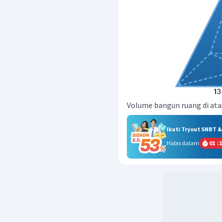
Volume bangun ruang di atas
Ikuti Tryout SNBT 
Habis dalam
01
:
1