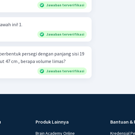
Jawaban terverifikasi
Hitunglah volume limas di bawah ini! 1.
Jawaban terverifikasi
berbentuk persegi dengan panjang sisi 19
but 47 cm , berapa volume limas?
Jawaban terverifikasi
u
Produk Lainnya
Bantuan & 
Brain Academy Online
Kredensial P