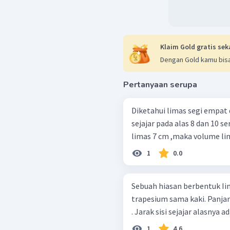
Klaim Gold gratis sek
Dengan Gold kamu bisa
Pertanyaan serupa
Diketahui limas segi empat 
sejajar pada alas 8 dan 10 se
limas 7 cm ,maka volume lima
1
0.0
Sebuah hiasan berbentuk Ii
trapesium sama kaki. Panjang
. Jarak sisi sejajar alasnya a
1
4.6