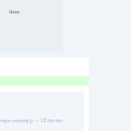
Iklan
p
=
13
cm
dengan panjang
dan