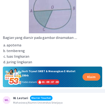
Bagian yang diarsir pada gambar dinamakan ....
apotema
tembereng
luas lingkaran
juring lingkaran
Ikuti Tryout SNBT & Menangkan E-Wallet
100rb
Klaim
Habis dalam
01
:
09
:
07
:
03
W. Lestari
Master Teacher
Mahasiswa/Alumni Universitas Sriwijaya