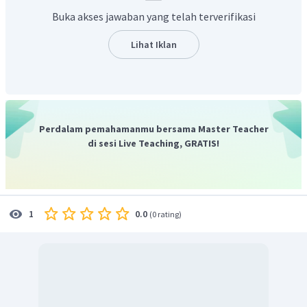
2
1
Dengan demikian, Ibu mengambil
bagian atau
bagian
Buka akses jawaban yang telah terverifikasi
4
2
semangka.
Lihat Iklan
Perdalam pemahamanmu bersama Master Teacher
di sesi Live Teaching, GRATIS!
0.0
1
(
0 rating
)