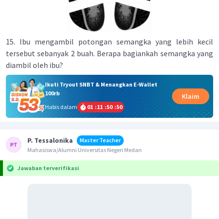
15. Ibu mengambil potongan semangka yang lebih kecil
tersebut sebanyak 2 buah. Berapa bagiankah semangka yang
diambil oleh ibu?
Ikuti Tryout SNBT & Menangkan E-Wallet
100rb
Klaim
Habis dalam
01
:
11
:
50
:
50
P. Tessalonika
Master Teacher
Mahasiswa/Alumni Universitas Negeri Medan
Jawaban terverifikasi