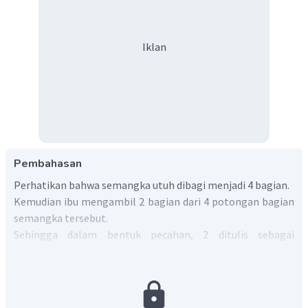
Iklan
Pembahasan
Perhatikan bahwa semangka utuh dibagi menjadi 4 bagian.
Kemudian ibu mengambil 2 bagian dari 4 potongan bagian
semangka tersebut.
Sehingga dalam bentuk pecahan, 2 ditulis sebagai
pembilang dan 4 ditulis sebagai penyebut, sebagai berikut:
2
Bagian
yang
diambil
Ibu
=
4
2
÷
2
=
4
÷
2
1
=
2