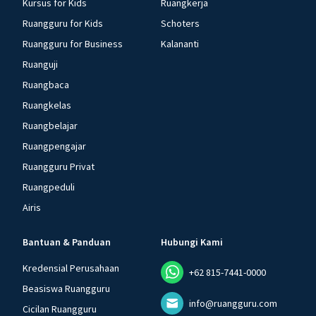
Kursus for Kids
Ruangkerja
Ruangguru for Kids
Schoters
Ruangguru for Business
Kalananti
Ruanguji
Ruangbaca
Ruangkelas
Ruangbelajar
Ruangpengajar
Ruangguru Privat
Ruangpeduli
Airis
Bantuan & Panduan
Hubungi Kami
Kredensial Perusahaan
+62 815-7441-0000
Beasiswa Ruangguru
info@ruangguru.com
Cicilan Ruangguru