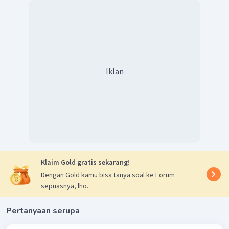
2
=
50
v
C
=
7
,
07
m
/
s
v
C
Dengan demikian, kelajuan kelereng di titik
C
sebesar
7,07 m/s.
Iklan
Klaim Gold gratis sekarang!
Dengan Gold kamu bisa tanya soal ke Forum
sepuasnya, lho.
Pertanyaan serupa