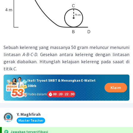
Sebuah kelereng yang massanya 50 gram meluncur menuruni
lintasan
A-B-C-D
. Gesekan antara kelereng dengan lintasan
gerak diabaikan. Hitunglah kelajuan kelereng pada saaat di
titik
C
.
Ikuti Tryout SNBT & Menangkan E-Wallet
100rb
Klaim
Habis dalam
00
:
20
:
22
:
29
Y. Maghfirah
Master Teacher
Jawaban terverifikasi