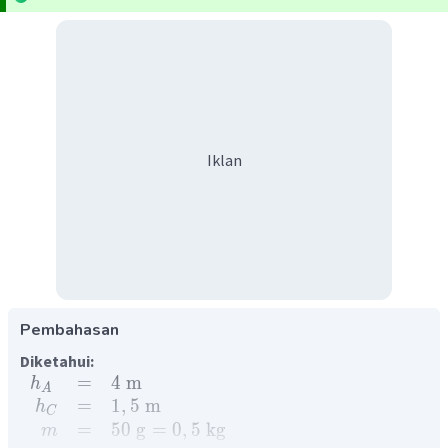
Iklan
Pembahasan
Diketahui:
=
4
m
h
A
=
1
,
5
m
h
C
=
50
g
=
0
,
5
kg
m