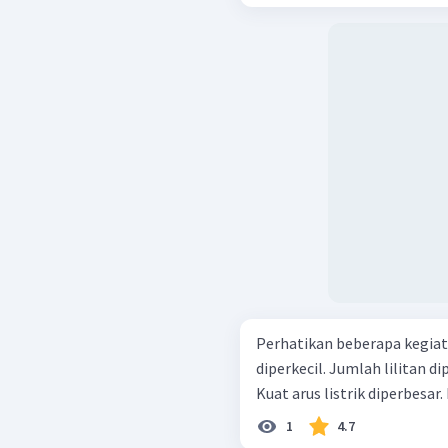
Perhatikan beberapa kegiatan berikut! Beda
diperkecil. Jumlah lilitan diperbanyak. Diameter kawat diperkecil.
1
4.7