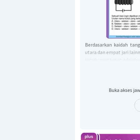
Berdasarkan kaidah tang
utara dan empat jari lai
kutub yang tepat adalah ut
Jadi, jawaban yang bena
Buka akses jaw