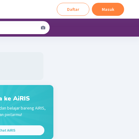
Daftar
Masuk
a ke AiRIS
dan belajar bareng AiRIS,
n pintarmu!
hat AiRIS