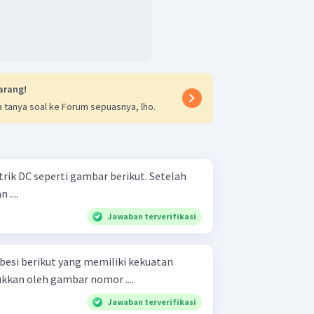
arang!
 tanya soal ke Forum sepuasnya, lho.
ik DC seperti gambar berikut. Setelah
 ....
Jawaban terverifikasi
besi berikut yang memiliki kekuatan
kkan oleh gambar nomor ....
Jawaban terverifikasi