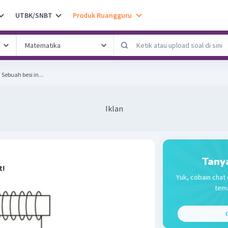
UTBK/SNBT
Produk Ruangguru
Perhatikan gambar berikut! Sebuah besi in...
Iklan
Tany
t!
Yuk, cobain chat 
tema
C