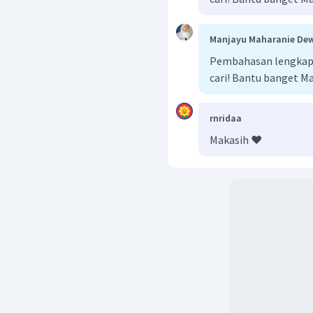
Manjayu Maharanie Dew
Pembahasan lengkap 
cari! Bantu banget M
rnridaa
Makasih ❤️