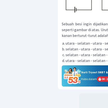
Sebuah besi ingin dijadika
seperti gambar di atas. Uru
kanan berturut-turut adalah .
utara - selatan - utara - s
selatan - utara - utara - s
selatan - utara - selatan -
utara - selatan - selatan -
Ikuti Tryout SNBT 
Habis dalam
00
:
1