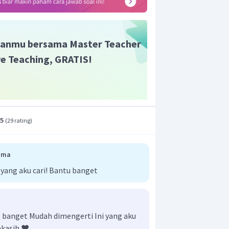
anmu bersama Master Teacher
ive Teaching, GRATIS!
.5
(
29 rating
)
ima
 yang aku cari! Bantu banget
banget Mudah dimengerti Ini yang aku
akasih ❤️