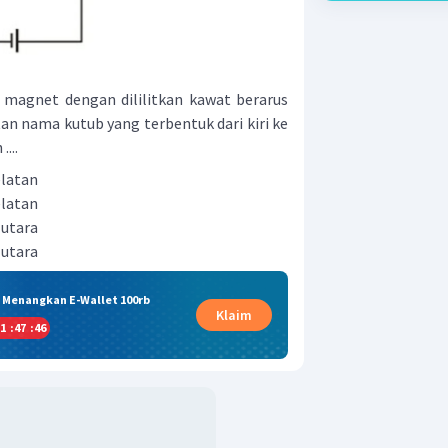
n magnet dengan dililitkan kawat berarus
tan nama kutub yang terbentuk dari kiri ke
...
elatan
elatan
 utara
 utara
& Menangkan E-Wallet 100rb
Klaim
1
:
47
:
45