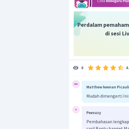
Perdalam pemaham
di sesi L
4
8
Matthew keenan Picaul
Mudah dimengerti Ini
Peexuzy
Pembahasan lengkap 
cari! Bantu banget M