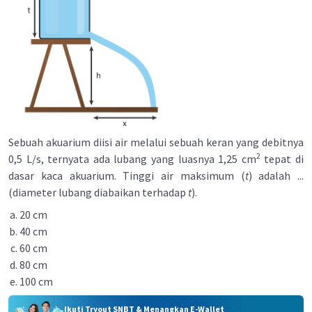
Sebuah akuarium diisi air melalui sebuah keran yang debitnya
2
0,5 L/s, ternyata ada lubang yang luasnya 1,25 cm
tepat di
dasar kaca akuarium. Tinggi air maksimum (
t
) adalah ...
(diameter lubang diabaikan terhadap
t
).
20 cm
40 cm
60 cm
80 cm
100 cm
Ikuti Tryout SNBT & Menangkan E-Wallet