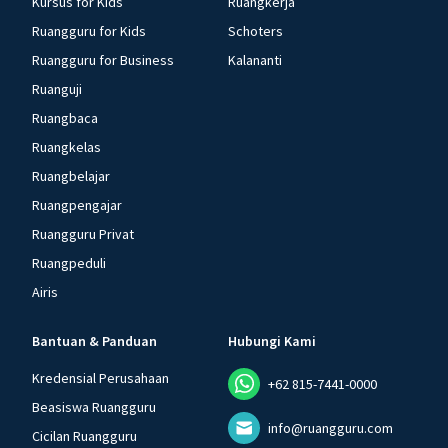
Kursus for Kids
Ruangkerja
Ruangguru for Kids
Schoters
Ruangguru for Business
Kalananti
Ruanguji
Ruangbaca
Ruangkelas
Ruangbelajar
Ruangpengajar
Ruangguru Privat
Ruangpeduli
Airis
Bantuan & Panduan
Hubungi Kami
Kredensial Perusahaan
+62 815-7441-0000
Beasiswa Ruangguru
info@ruangguru.com
Cicilan Ruangguru