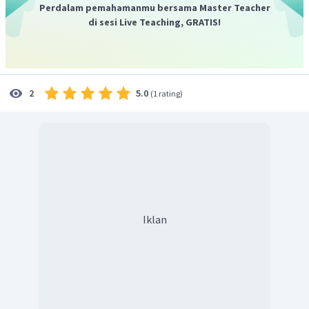
Perdalam pemahamanmu bersama Master Teacher
di sesi Live Teaching, GRATIS!
5.0
2
(
1 rating
)
Iklan