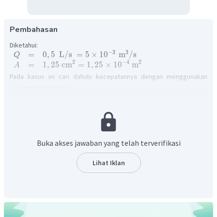
Pembahasan
Diketahui:
−
3
3
=
0
,
5
L
/
s
=
5
×
1
0
m
/
s
Q
2
−
4
2
=
1
,
25
cm
=
1
,
25
×
1
0
m
A
Pada kasus ini cari dahulu kecepatannya dengan menggunakan
persamaan berikut ini:
Q
=
v
A
=
2
(
−
)
v
g
H
h
Q
=
2
(
−
)
g
H
h
A
=
2
(
−
)
Q
A
g
H
h
−
3
−
4
5
×
1
0
=
1
,
25
×
1
0
2
⋅
10
⋅
t
Buka akses jawaban yang telah terverifikasi
4
=
20
t
16
=
t
Lihat Iklan
20
=
0
,
8
m
=
80
cm
Sehingga Jawaban yang benar adalah D