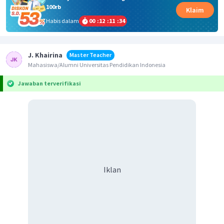
100rb
Klaim
Habis dalam
00
:
12
:
11
:
34
J. Khairina
Master Teacher
Mahasiswa/Alumni Universitas Pendidikan Indonesia
Jawaban terverifikasi
Iklan