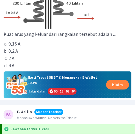
Kuat arus yang keluar dari rangkaian tersebut adalah ....
0,16 A
0,2 A
2 A
4 A
Ikuti Tryout SNBT & Menangkan E-Wallet
100rb
Klaim
Habis dalam
00
:
13
:
08
:
04
F. Arifin
Master Teacher
Mahasiswa/Alumni Universitas Trisakti
Jawaban terverifikasi