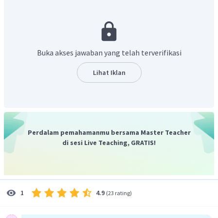
Ditanya:
Kuat arus yang keluar dari rangkaian (
I
)?
s
Penyelesaian:
Perbandingan kuat arus primer dengan tegangan sekunder
berbanding terbalik dengan perbandingan jumlah lilitan
Buka akses jawaban yang telah terverifikasi
primer dan sekundernya. Maka
I
dapat dihitung dengan
s
persamaan:
Lihat Iklan
N
I
=
p
s
I
N
p
s
200
I
=
s
0
,
8
40
0
,
8
⋅
200
=
I
s
40
=
4
A
I
s
Dengan demikian, kuat arus yang keluar dari rangkaian
Perdalam pemahamanmu bersama Master Teacher
di sesi Live Teaching, GRATIS!
tersebut adalah 4 A.
Jadi, jawaban yang tepat adalah D.
4.9
1
(
23 rating
)