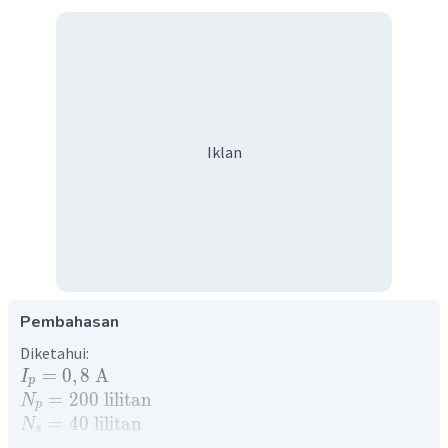
Iklan
Pembahasan
Diketahui:
=
0
,
8
A
I
p
=
200
lilitan
N
p
=
40
lilitan
N
s