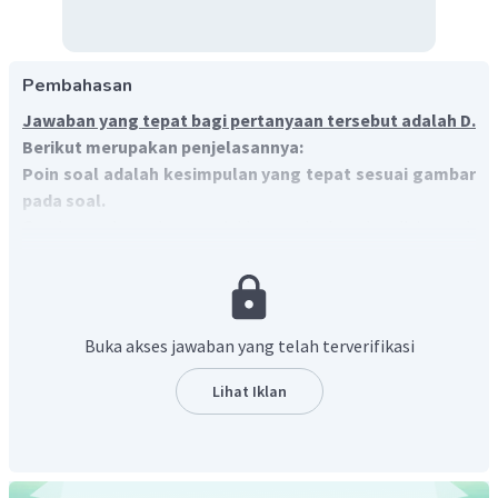
Pembahasan
Jawaban yang tepat bagi pertanyaan tersebut adalah D.
Berikut merupakan penjelasannya:
Poin soal adalah kesimpulan yang tepat sesuai gambar
pada soal.
Gambar pada soal menunjukkan perbedaan kondisi rumah
mewah dan rumah gubuk sederhana. Hal ini mencerminkan
ketimpangan antara golongan kaya dan miskin.
Suatu golongan dikategorikan kaya atau miskin
berdasarkan kriteria tertentu. Menurut Soerjono Soekanto,
Buka akses jawaban yang telah terverifikasi
ukuran kekayaan dilihat dari
kepemilikan harta, rumah,
kendaraan, tanah, cara berpakaian, dan kebiasaan
Lihat Iklan
pemenuhan kebutuhan pokok sehari-hari.
Kesimpulan yang tepat bagi gambar pada soal adalah
perbedaan kondisi rumah menunjukkan ketimpangan
antara golongan kaya dan miskin.