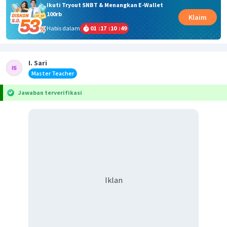
Ikuti Tryout SNBT & Menangkan E-Wallet
100rb
Klaim
Habis dalam
01
:
17
:
10
:
49
I. Sari
Master Teacher
Jawaban terverifikasi
Iklan