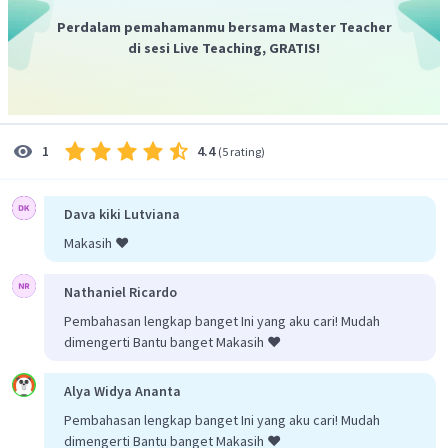
Jadi, jawaban yang tepat adalah D.
Perdalam pemahamanmu bersama Master Teacher
di sesi Live Teaching, GRATIS!
4.4
1
(
5 rating
)
Dava kiki Lutviana
Makasih ❤️
Nathaniel Ricardo
Pembahasan lengkap banget Ini yang aku cari! Mudah
dimengerti Bantu banget Makasih ❤️
Alya Widya Ananta
Pembahasan lengkap banget Ini yang aku cari! Mudah
dimengerti Bantu banget Makasih ❤️