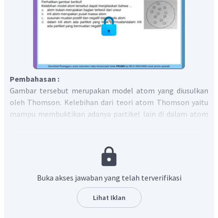
Pembahasan :
Gambar tersebut merupakan model atom yang diusulkan
oleh Thomson. Kelebihan dari teori atom Thomson yaitu
mampu membuktikan adanya partikel lain di dalam atom
yang memiliki muatan negatif. Itu artinya, atom bukanlah
bagian yang terkecil dari suatu unsur.
Jadi, jawaban yang tepat adalah A
Buka akses jawaban yang telah terverifikasi
Lihat Iklan