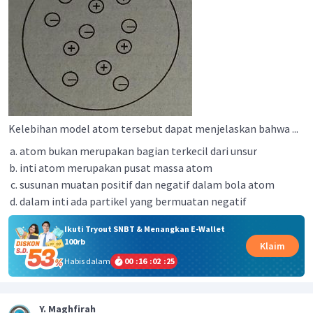
Kelebihan model atom tersebut dapat menjelaskan bahwa ...
atom bukan merupakan bagian terkecil dari unsur
inti atom merupakan pusat massa atom
susunan muatan positif dan negatif dalam bola atom
dalam inti ada partikel yang bermuatan negatif
Ikuti Tryout SNBT & Menangkan E-Wallet
100rb
Klaim
Habis dalam
00
:
16
:
02
:
24
Y. Maghfirah