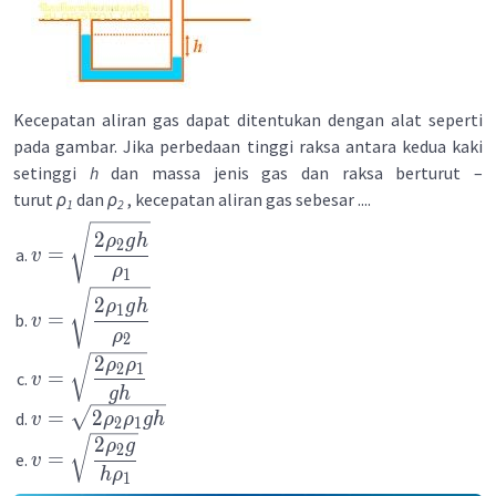
Kecepatan aliran gas dapat ditentukan dengan alat seperti
pada gambar. Jika perbedaan tinggi raksa antara kedua kaki
setinggi
h
dan massa jenis gas dan raksa berturut –
turut
ρ
dan
ρ
, kecepatan aliran gas sebesar ....
1
2
2
ρ
g
h
2
=
v
ρ
1
2
ρ
g
h
1
=
v
ρ
2
2
ρ
ρ
2
1
=
v
g
h
=
2
v
ρ
ρ
g
h
2
1
2
ρ
g
2
=
v
h
ρ
1