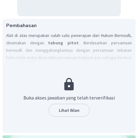
Pembahasan
Alat di atas merupakan salah satu penerapan dari Hukum Bernoulli,
dinamakan dengan
tabung pitot
. Berdasarkan persamaan
bernoulli dan menggabungkannya dengan persamaan tekanan
hidrostatis maka diperoleh persamaan kelajuan gas sebagai berikut:
2
ρ
g
h
2
=
v
ρ
1
dengan
v
= adalah kelajuan gas
ρ
= massa jenis zat cair
Buka akses jawaban yang telah terverifikasi
2
ρ
= massa jenis zat gas
1
Lihat Iklan
h
= perbedaan ketinggian zat cair dalam manometer
Sehingga Jawaban yang benar adalah A