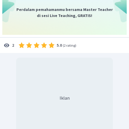
Perdalam pemahamanmu bersama Master Teacher
di sesi Live Teaching, GRATIS!
5.0
2
(
2 rating
)
Iklan