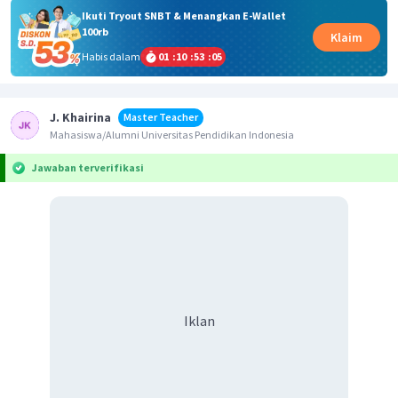
Ikuti Tryout SNBT & Menangkan E-Wallet
100rb
Klaim
Habis dalam
01
:
10
:
53
:
05
J. Khairina
Master Teacher
Mahasiswa/Alumni Universitas Pendidikan Indonesia
Jawaban terverifikasi
Iklan