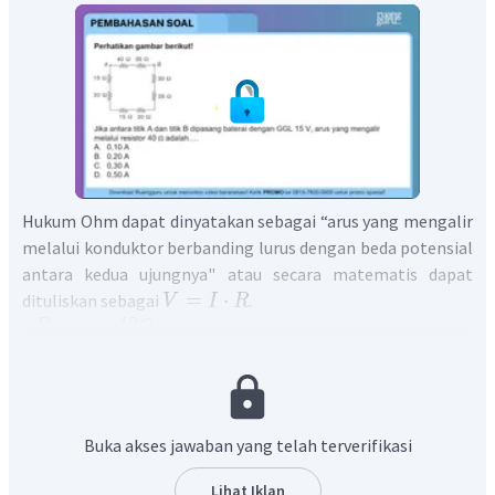
Hukum Ohm dapat dinyatakan sebagai “arus yang mengalir
melalui konduktor berbanding lurus dengan beda potensial
antara kedua ujungnya" atau secara matematis dapat
=
⋅
dituliskan sebagai
.
V
I
R
=
40
Ω
R
1
=
35
Ω
R
2
=
30
Ω
R
3
=
25
Ω
R
4
=
15
Ω
R
5
Buka akses jawaban yang telah terverifikasi
=
20
Ω
R
6
=
20
Ω
R
7
Lihat Iklan