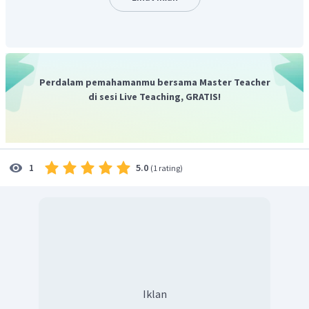
=
15
Ω
R
8
=
15
V
V
=
...
A
?
I
1
Mencari hambatan seri
=
+
R
s
R
R
1
1
2
Perdalam pemahamanmu bersama Master Teacher
=
40
+
35
R
s
1
di sesi Live Teaching, GRATIS!
=
75
Ω
R
s
1
Mencari arus pada rangkaian R
=
⋅
V
I
R
15
=
⋅
75
I
15
5.0
1
=
(
1 rating
)
I
75
1
=
I
5
0
,
2
A
=
I
Karena R1 dan R2 adalah rangkaian seri, maka arusnya
sama yaitu sebesar 0,2 A.
Dengan demikian, jawaban yang tepat adalah B.
Iklan