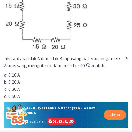
Jika antara titik A dan titik B dipasang baterai dengan GGL 15
Ω
V, arus yang mengalir melalui resistor 40
adalah...
0,10 A
0,20 A
0,30 A
0,50 A
Ikuti Tryout SNBT & Menangkan E-Wallet
100rb
Klaim
Habis dalam
02
:
13
:
31
:
54