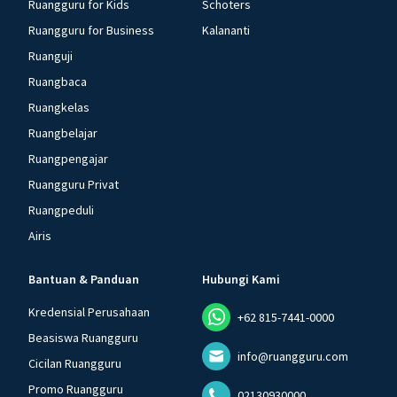
Ruangguru for Kids
Schoters
Ruangguru for Business
Kalananti
Ruanguji
Ruangbaca
Ruangkelas
Ruangbelajar
Ruangpengajar
Ruangguru Privat
Ruangpeduli
Airis
Bantuan & Panduan
Hubungi Kami
Kredensial Perusahaan
+62 815-7441-0000
Beasiswa Ruangguru
info@ruangguru.com
Cicilan Ruangguru
Promo Ruangguru
02130930000