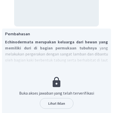
Pembahasan
Echinodermata merupakan keluarga dari hewan yang
memiliki duri di bagian permukaan tubuhnya
yang
melakukan pergerakan dengan sangat lamban dan dibantu
oleh bagian kaki berbentuk tabung serta berhabitat di laut
bagian dalam. Kata Echinodermata sendiri awalnya muncul
dari bahasa Yunani yakni
echi
yang mempunyai arti
berduri
dan juga
derma
yang mempunyai arti bagian
kulit
.
Contohnya adalah
bintang laut dan bulu babi.
Jadi, jawaban yang benar adalah C
Buka akses jawaban yang telah terverifikasi
Lihat Iklan