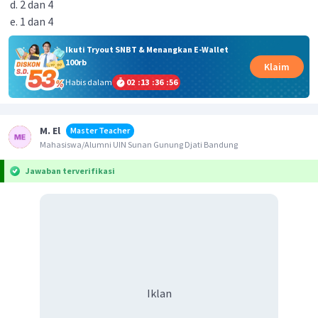
2 dan 4
1 dan 4
Ikuti Tryout SNBT & Menangkan E-Wallet
100rb
Klaim
Habis dalam
02
:
13
:
36
:
56
M. El
Master Teacher
Mahasiswa/Alumni UIN Sunan Gunung Djati Bandung
Jawaban terverifikasi
Iklan