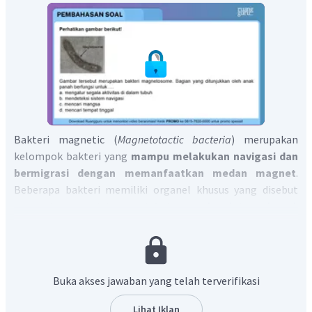
Bakteri magnetic (
Magnetotactic bacteria
) merupakan
kelompok bakteri yang
mampu melakukan navigasi dan
bermigrasi dengan memanfaatkan medan magnet
.
Beberapa bakteri memiliki organel khusus yang disebut
magnetosome dalam melakukan navigasi dan migrasi
.
Magnetosome merupakan membran yang didalamnya
terdapat partikel mineral besi. Magnetosome tersusun
atas senyawa magnetite (
) atau greigite (
) yang
memiliki sifat kemagnetan jauh lebih kuat dibandingkan
Buka akses jawaban yang telah terverifikasi
dengan magnet sintetik atau yang dibuat oleh manusia.
Beberapa jenis bakteri ini memiliki flagela yang berfungsi
Lihat Iklan