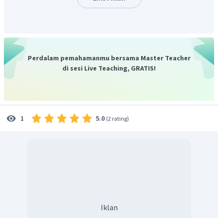
sebagai pendorong saat bergerak.
Berdasarkan penjelasan tersebut, maka pilihan jawaban
yang tepat adalah B.
Perdalam pemahamanmu bersama Master Teacher
di sesi Live Teaching, GRATIS!
5.0
1
(
2 rating
)
Iklan