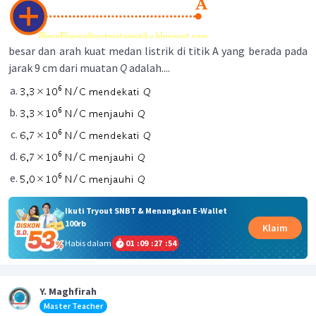
besar dan arah kuat medan listrik di titik A yang berada pada
jarak 9 cm dari muatan
Q
adalah....
Ikuti Tryout SNBT & Menangkan E-Wallet
100rb
Klaim
Habis dalam
01
:
09
:
27
:
54
Y. Maghfirah
Master Teacher