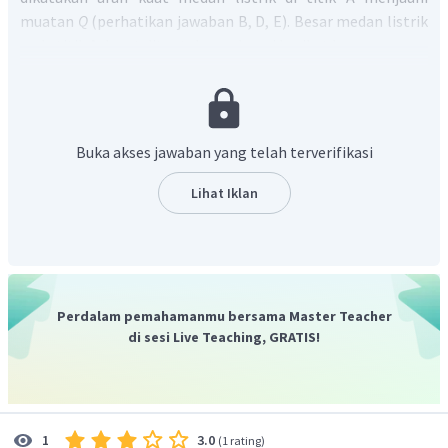
muatan
Q
(perhatikan jawaban B, D, E). Besar medan listrik
pada titik A dapat ditentukan sebagai berikut !
Buka akses jawaban yang telah terverifikasi
Lihat Iklan
Jadi, jawaban yang tepat adalah B
Perdalam pemahamanmu bersama Master Teacher
di sesi Live Teaching, GRATIS!
3.0
1
(
1 rating
)