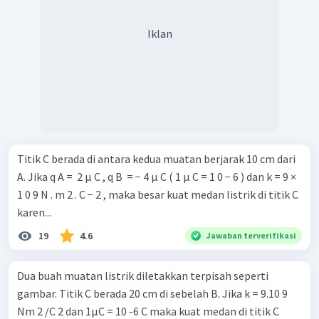
Iklan
Titik C berada di antara kedua muatan berjarak 10 cm dari
A. Jika q A = ​ 2 μ C , q B ​ = − 4 μ C ( 1 μ C = 1 0 − 6 ) dan k = 9 ×
1 0 9 N . m 2 . C − 2 , maka besar kuat medan listrik di titik C
karen...
19
4.6
Jawaban terverifikasi
Dua buah muatan listrik diletakkan terpisah seperti
gambar. Titik C berada 20 cm di sebelah B. Jika k = 9.10 9
Nm 2 /C 2 dan 1µC = 10 -6 C maka kuat medan di titik C