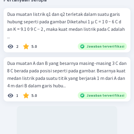
Pertanyaan serupa
Dua muatan listrik q1 dan q2 terletak dalam suatu garis
hubung seperti pada gambar Diketahui 1 μ C = 1 0 − 6 C d
an K = 9.1 0 9 C − 2 , maka kuat medan listrik pada C adalah
...
2
5.0
Jawaban terverifikasi
Dua muatan A dan B yang besarnya masing-masing 3 C dan
8 C berada pada posisi seperti pada gambar. Besarnya kuat
medan listrik pada suatu titik yang berjarak 1 m dari A dan
4 m dari B dalam garis hubu...
1
5.0
Jawaban terverifikasi