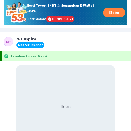
Ikuti Tryout SNBT & Menangkan E-Wallet
100rb
Klaim
Habis dalam
01
:
09
:
39
:
20
N. Puspita
Master Teacher
Jawaban terverifikasi
Iklan