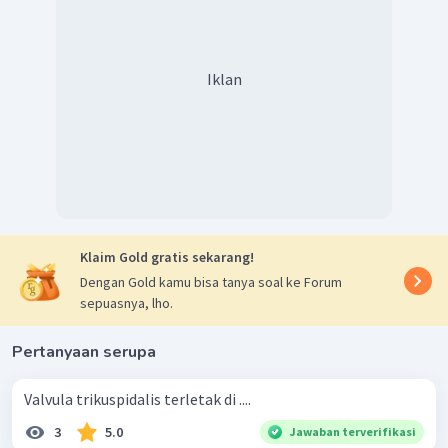
besar pada ventrikel kiri sebab darah harus di pompa
menuju seluruh tubuh.
Dengan demikian, pilihan jawaban yang tepat adalah D.
Iklan
Klaim Gold gratis sekarang!
Dengan Gold kamu bisa tanya soal ke Forum
sepuasnya, lho.
Pertanyaan serupa
Valvula trikuspidalis terletak di ....
3
5.0
Jawaban terverifikasi