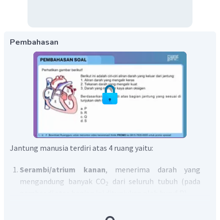
Pembahasan
Jantung manusia terdiri atas 4 ruang yaitu:
Serambi/atrium kanan
, menerima darah yang
mengandung banyak CO
dari seluruh tubuh (pada
2
gambar di atas bagian ini ditunjukan oleh huruf P).
Bilik/ventrikel kanan
, memompa darah yang
mengandung banyak CO
menuju paru-paru untuk
2