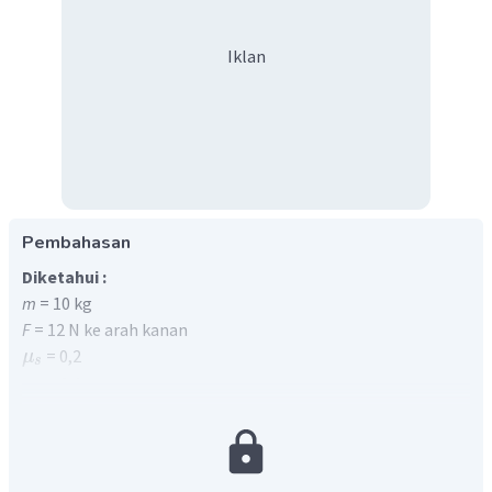
Iklan
Pembahasan
Diketahui :
m
= 10 kg
F
= 12 N ke arah kanan
= 0,2
μ
s
= 0,1
μ
k
Ditanya :
gaya gesek antara benda dengan lantai
... ?
Penyelesaian
Perhatikan gambar uraian gaya berikut ini!