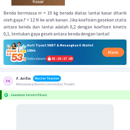
Benda bermassa
m
= 10 kg berada diatas lantai kasar ditarik
oleh gaya
F
= 12 N ke arah kanan. Jika koefisien gesekan statis
antara benda dan lantai adalah 0,2 dengan koefisen kinetis
0,1, tentukan gaya gesek antara benda dengan lantai!
Ikuti Tryout SNBT & Menangkan E-Wallet
100rb
Klaim
Habis dalam
01
:
19
:
17
:
03
F. Arifin
Master Teacher
Mahasiswa/Alumni Universitas Trisakti
Jawaban terverifikasi