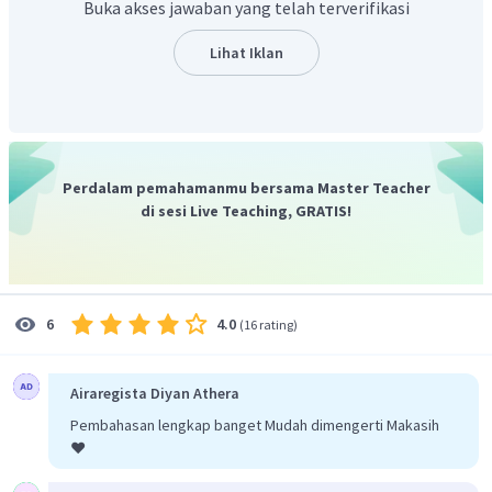
Buka akses jawaban yang telah terverifikasi
Lihat Iklan
Perdalam pemahamanmu bersama Master Teacher
di sesi Live Teaching, GRATIS!
Sebelum mencari gaya gesek, terlebih dahulu kita harus cari
gaya normalnya. Dari gambar di atas dapat kita ketahui
bahwa gaya Normal berada di sumbu y.
4.0
6
(
16 rating
)
Gaya Normal
=
0
∑
F
y
−
=
0
N
W
Airaregista Diyan Athera
=
N
W
Pembahasan lengkap banget Mudah dimengerti Makasih
=
N
m
g
❤️
=
10
(
10
)
N
=
100
N