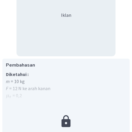
Iklan
Pembahasan
Diketahui :
m
= 10 kg
F
= 12 N ke arah kanan
= 0,2
μ
s
= 0,1
μ
k
Ditanya :
percepatan gerak benda
... ?
Penyelesaian
Perhatikan gambar uraian gaya berikut ini!