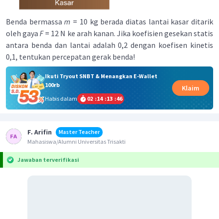
Benda bermassa
m
= 10 kg berada diatas lantai kasar ditarik
oleh gaya
F
= 12 N ke arah kanan. Jika koefisien gesekan statis
antara benda dan lantai adalah 0,2 dengan koefisen kinetis
0,1, tentukan percepatan gerak benda!
Ikuti Tryout SNBT & Menangkan E-Wallet
100rb
Klaim
Habis dalam
02
:
14
:
13
:
46
F. Arifin
Master Teacher
Mahasiswa/Alumni Universitas Trisakti
Jawaban terverifikasi