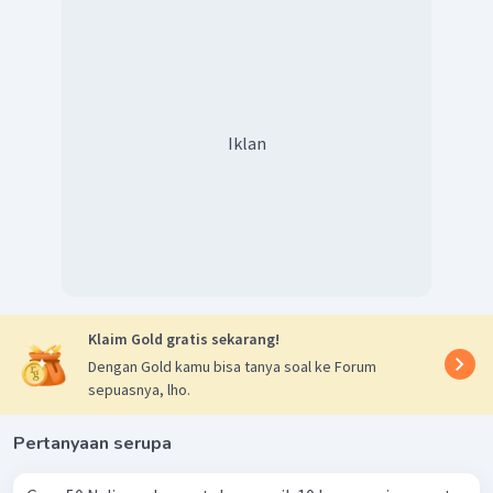
N
Cek gaya gesek
Cek terlebih dahulu gaya gesek statis maksimum yang bisa
terjadi antara benda dan lantai.
=
=
(
0
,
2
)
(
100
)
=
20
N
f
μ
N
s
mak
s
s
Ternyata gaya gesek statis maksimum masih lebih besar
Iklan
dari gaya yang menarik benda (
F
) sehingga benda masih
berada dalam keadaan diam.
2
Oleh karena itu, jawabannya adalah 0 m/s
(diam)
.
Klaim Gold gratis sekarang!
Dengan Gold kamu bisa tanya soal ke Forum
sepuasnya, lho.
Pertanyaan serupa