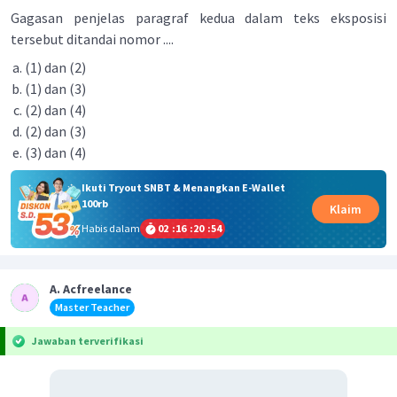
Gagasan penjelas paragraf kedua dalam teks eksposisi
tersebut ditandai nomor ....
(1) dan (2)
(1) dan (3)
(2) dan (4)
(2) dan (3)
(3) dan (4)
Ikuti Tryout SNBT & Menangkan E-Wallet
100rb
Klaim
Habis dalam
02
:
16
:
20
:
54
A. Acfreelance
Master Teacher
Jawaban terverifikasi