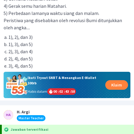
4) Gerak semu harian Matahari.
5) Perbedaan lamanya waktu siang dan malam.
Peristiwa yang disebabkan oleh revolusi Bumi ditunjukkan
oleh angka....
1), 2), dan 3)
1), 3), dan 5)
2), 3), dan 4)
2), 4), dan 5)
3), 4), dan 5)
Ikuti Tryout SNBT & Menangkan E-Wallet
100rb
Klaim
Habis dalam
00
:
02
:
43
:
58
H. Argi
Master Teacher
Jawaban terverifikasi