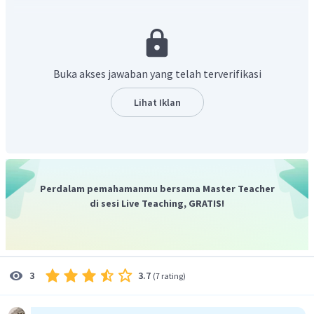
- Terjadinya gerhana
- Gerak semu tahunan matahari
- Adanya perubahan musim
- Ditetapkannya kalender Masehi
Buka akses jawaban yang telah terverifikasi
Pasang surut air laut yang terjadi di bumi juga bisa terjadi
karena adanya gaya gravitasi
Lihat Iklan
matahari. Peristiwa yang merupakan dampak dari revolusi
bumi ditunjukkan oleh angka 1),
3), dan 5). Jawaban yang tepat adalah B.
Perdalam pemahamanmu bersama Master Teacher
di sesi Live Teaching, GRATIS!
3.7
3
(
7 rating
)