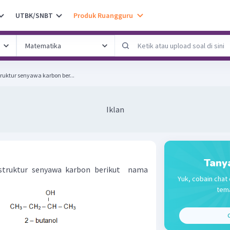
UTBK/SNBT
Produk Ruangguru
uktur senyawa karbon ber...
Iklan
Tany
struktur senyawa karbon berikut nama
Yuk, cobain chat 
tema
C