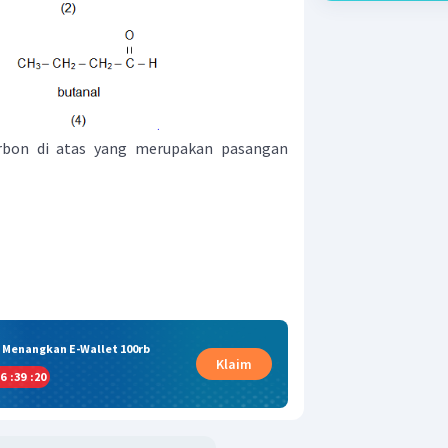
rbon di atas yang merupakan pasangan
& Menangkan E-Wallet 100rb
Klaim
6
:
39
:
19