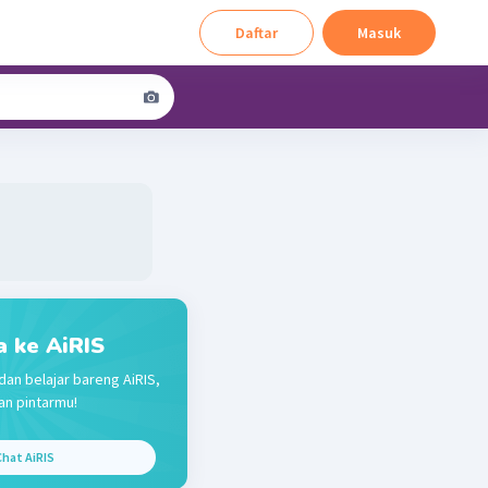
Daftar
Masuk
a ke AiRIS
dan belajar bareng AiRIS,
n pintarmu!
hat AiRIS