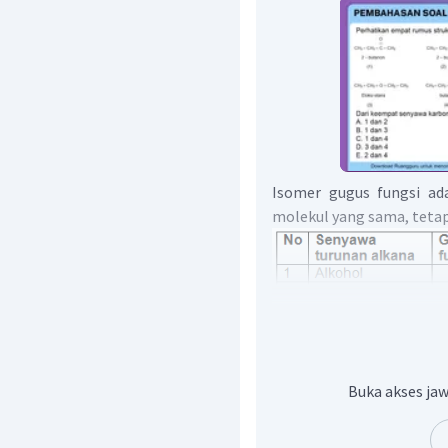
Isomer gugus fungsi a
molekul yang sama, tetap
Dari penjelasan diatas,
Buka akses jaw
merupakan pasangan isom