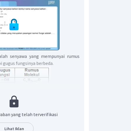
dalah senyawa yang mempunyai rumus
i gugus fungsinya berbeda.
 dapat disimpulkan senyawa karbon yang
aban yang telah terverifikasi
er fungsi :
Lihat Iklan