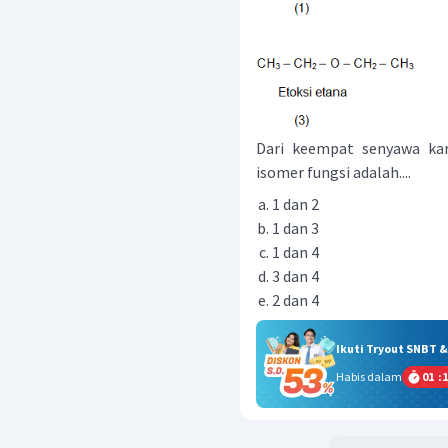
Dari keempat senyawa ka
isomer fungsi adalah....
1 dan 2
1 dan 3
1 dan 4
3 dan 4
2 dan 4
Ikuti Tryout SNBT 
Habis dalam
01
:
1