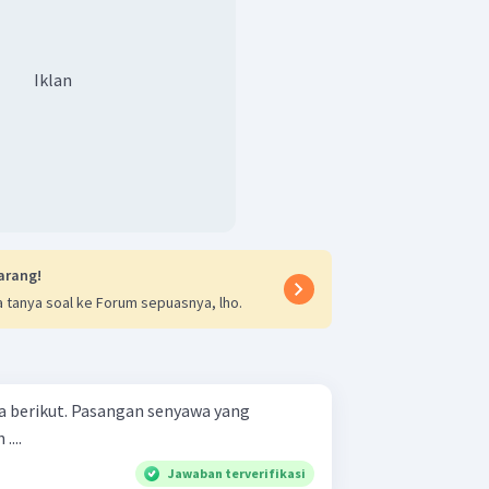
Iklan
arang!
 tanya soal ke Forum sepuasnya, lho.
an senyawa yang
....
Jawaban terverifikasi