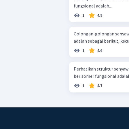
fungsional adalah...
1
4.9
Golongan-golongan senyawa
adalah sebagai berikut, kecual
1
4.6
Perhatikan struktur senyawa berikut. Pasang
berisomer fungsional adalah 
1
4.7