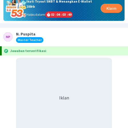
Ikuti Tryout SNBT & Menangkan E-Wallet
100rb
Klaim
Habis dalam
02
:
04
:
03
:
49
N. Puspita
Master Teacher
Jawaban terverifikasi
Iklan