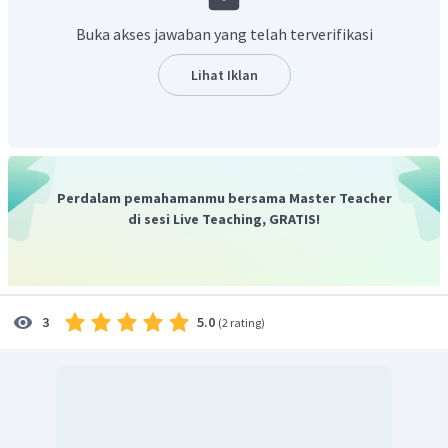
Kutub B : Kutub Utara
Buka akses jawaban yang telah terverifikasi
Kutub C : Kutub Selatan
Lihat Iklan
Gambar 2
Kutub A : Kutub Utara
Kutub B : Kutub Utara
Kutub C : Kutub Selatan
Perdalam pemahamanmu bersama Master Teacher
di sesi Live Teaching, GRATIS!
5.0
3
(
2 rating
)