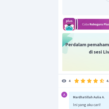
Perdalam pemaham
di sesi L
4
4
Mardhatillah Aulia A.
Ini yang aku cari!