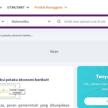
UTBK/SNBT
Produk Ruangguru
si pelaku ekonomi beriku...
Iklan
Tany
ksi pelaku ekonomi berikut!
Yuk, cobain chat 
tema
C
tas, peran pemerintah yang ditunjukkan