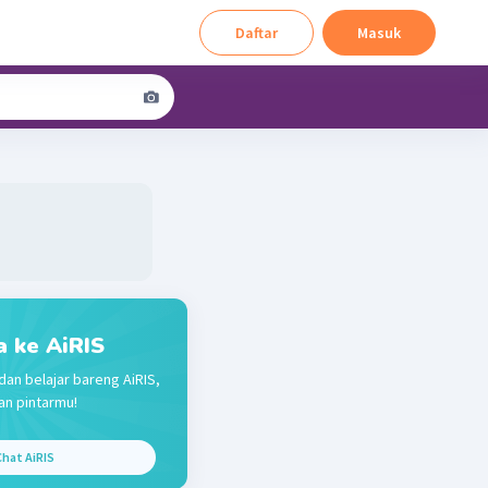
Daftar
Masuk
a ke AiRIS
dan belajar bareng AiRIS,
n pintarmu!
hat AiRIS