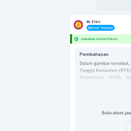
M. Fitri
Master Teacher
Jawaban terverifikasi
Pembahasan
Dalam gambar tersebut,
Tangga Konsumen (RTK) 
Pemerintah (RTN). H
pembayaran pajak yang
kepada pemerintah
.
Buka akses jaw