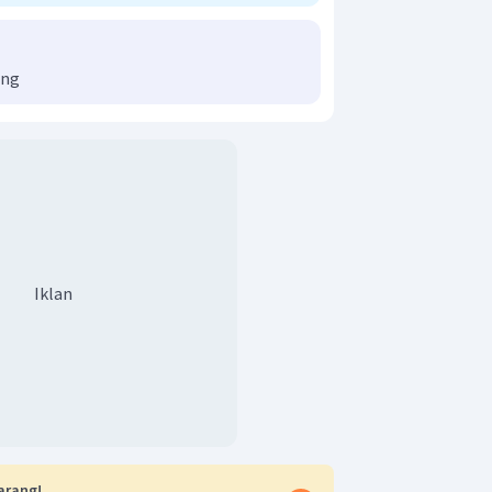
ong
Iklan
arang!