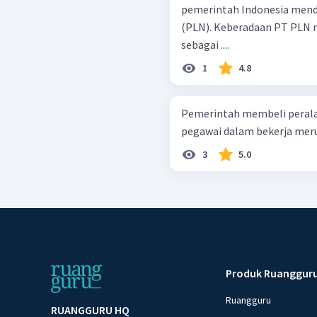
pemerintah Indonesia mendi
(PLN). Keberadaan PT PLN 
sebagai ....
1
4.8
Pemerintah membeli perala
pegawai dalam bekerja meru
3
5.0
Produk Ruanggur
Ruangguru
RUANGGURU HQ