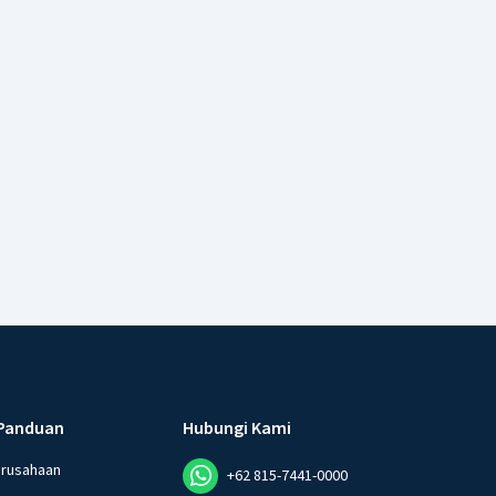
Panduan
Hubungi Kami
erusahaan
+62 815-7441-0000