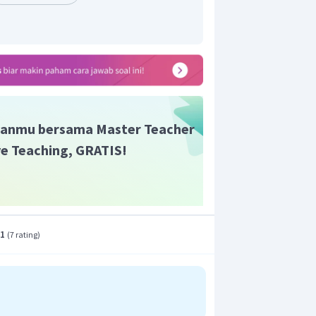
anmu bersama Master Teacher
ive Teaching, GRATIS!
.1
(
7 rating
)