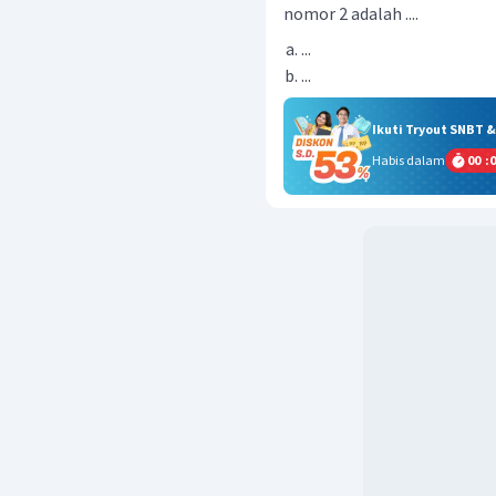
nomor 2 adalah ....
...
...
Ikuti Tryout SNBT 
Habis dalam
00
:
0