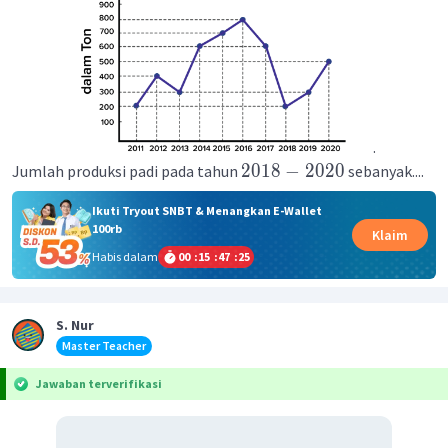
.
2018
−
2020
Jumlah produksi padi pada tahun
sebanyak....
Ikuti Tryout SNBT & Menangkan E-Wallet
100rb
Klaim
Habis dalam
00
:
15
:
47
:
25
S. Nur
Master Teacher
Jawaban terverifikasi