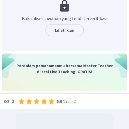
Dengan demikian jumlah produksi padi pada tahun
Buka akses jawaban yang telah terverifikasi
Jadi, jumlah produksi padi pada tahun
Lihat Iklan
sebanyak 1.000 ton.
Perdalam pemahamanmu bersama Master Teacher
di sesi Live Teaching, GRATIS!
5.0
2
(
1 rating
)